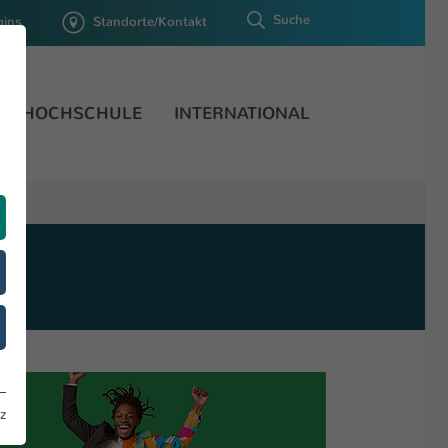
Suche
gins
Standorte/Kontakt
HOCHSCHULE
INTERNATIONAL
z