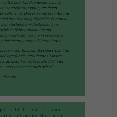
lventen und Absolventinnen schnell
che Herausforderungen, die ihnen
rwehrt sind. Dieser Karriereschritte mit
erer Verantwortung (Projekte, Personal)
h beim bisherigen Arbeitgeber. Eine
 fachliche Schwerpunktsetzung
edoch auch den Sprung in völlig neue
ete bei einem anderen Unternehmen.
gessen - der Bachelorabschluss dient für
rundlage für ein vertiefendes Master-
hin zu einer Promotion. Die Welt steht
ich und wissenschaftlich offen!"
rc Piazolo
gsbericht: Fernstudiengang
wirtschaft an der Hochschule