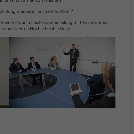
udium und Familie kombinieren?
Ihrer vorgenommen Einstellungen, falls der
Webseiten-Betreiber dies eingestellt hat.
bildung studieren, auch ohne Abitur?
ben Sie durch flexible Zeiteinteilung mittels moderner
Name
fe_typo_user / PHPSESSID
 qualifizierten Hochschulabschluss.
Anbieter
TYPO3
Laufzeit
1 Woche
Dieses Cookie ist ein Standard-Session-Cookie
von TYPO3. Es speichert im Fall eines Intranet-
Zweck
Logins die Session-ID. So kann der eingeloggte
Benutzer wiedererkannt werden und es wird
ihm Zugang zu geschützten Bereichen gewährt.
Name
be_typo_user
Anbieter
TYPO3