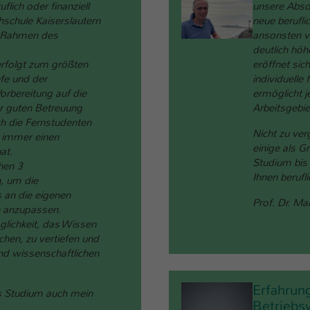
flich oder finanziell
unsere Abso
chschule Kaiserslautern
neue berufli
m Rahmen des
ansonsten ve
deutlich höh
erfolgt zum größten
eröffnet sic
efe und der
individuelle
orbereitung auf die
ermöglicht j
r guten Betreuung
Arbeitsgebi
ch die Fernstudenten
Nicht zu ver
 immer einen
einige als G
at.
Studium bis 
hen 3
Ihnen berufl
, um die
 an die eigenen
Prof. Dr. Ma
n anzupassen.
glichkeit, das Wissen
chen, zu vertiefen und
und wissenschaftlichen
Erfahrun
as Studium auch mein
Betriebs