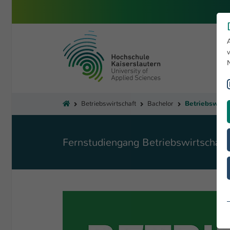
Zum Hauptinhalt springen
Hochschule Kaiserslautern
Sie sind hier:
Betriebswirtschaft
Bachelor
Fernstudiengang Betriebswirtschaft