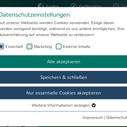
English
Fachbereiche
Lo
Datenschutzeinstellungen
Auf unserer Webseite werden Cookies verwendet. Einige davon
werden zwingend benötigt, während es uns andere ermöglichen, Ihre
STUDIUM
FORSCHUNG
Nutzererfahrung auf unserer Webseite zu verbessern.
Essentiell
Marketing
Externe Inhalte
Betriebswirtschaft (Fernstudium)
Alle akzeptieren
Speichern & schließen
Nur essentielle Cookies akzeptieren
Weitere Informationen anzeigen
Essentiell
Essentielle Cookies werden für grundlegende Funktionen der
Impressum
|
Datenschut
Webseite benötigt. Dadurch ist gewährleistet, dass die Webseite