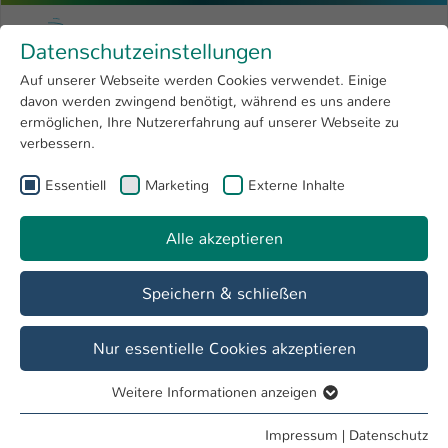
Zum Hauptinhalt springen
Menu
Hochschule Kaiserslautern
Datenschutzeinstellungen
Studium
Open submenu
8
Auf unserer Webseite werden Cookies verwendet. Einige
davon werden zwingend benötigt, während es uns andere
Sie sind hier:
Forschung
Open submenu
4
Aktivitäten
ermöglichen, Ihre Nutzererfahrung auf unserer Webseite zu
verbessern.
Hochschule
Open submenu
8
Gastvorträge
Essentiell
Marketing
Externe Inhalte
International
Open submenu
8
Alle akzeptieren
Übersicht
Speichern & schließen
28.10.2021 - Wo will ich hin? / 18.11.2021 -
Was kann ich gut?
Nur essentielle Cookies akzeptieren
Natalie Jessen
Weitere Informationen anzeigen
Feedback einer Studierenden:
Essentiell
Essentielle Cookies werden für grundlegende Funktionen
Impressum
|
Datenschutz
"Hallo Natalie,