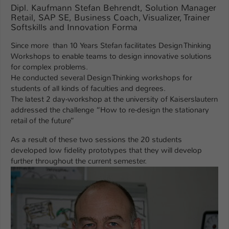
Dipl. Kaufmann Stefan Behrendt, Solution Manager
Retail, SAP SE, Business Coach, Visualizer, Trainer
Name
be_typo_user
Softskills and Innovation Forma
Anbieter
TYPO3
Since more than 10 Years Stefan facilitates Design Thinking
Workshops to enable teams to design innovative solutions
Laufzeit
1 Tag
for complex problems.
He conducted several Design Thinking workshops for
Dieser Cookie teilt der Webseite mit, ob
students of all kinds of faculties and degrees.
ein Besucher im Typo3-Backend
The latest 2 day-workshop at the university of Kaiserslautern
Zweck
angemeldet ist und Rechte besitzt diese
addressed the challenge “How to re-design the stationary
zu verwalten.
retail of the future”
As a result of these two sessions the 20 students
developed low fidelity prototypes that they will develop
further throughout the current semester.