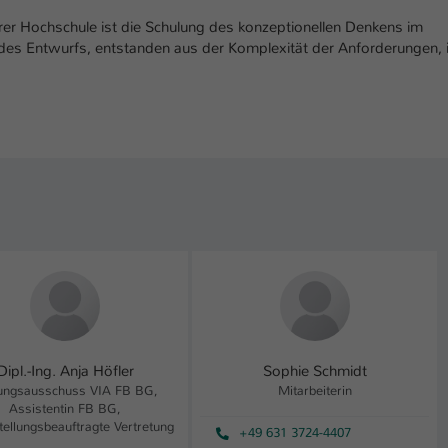
Ihrer vorgenommen Einstellungen, falls der
rer Hochschule ist die Schulung des konzeptionellen Denkens im
Webseiten-Betreiber dies eingestellt hat.
des Entwurfs, entstanden aus der Komplexität der Anforderungen, 
Name
fe_typo_user / PHPSESSID
Anbieter
TYPO3
Laufzeit
1 Woche
Dieses Cookie ist ein Standard-Session-Cookie
von TYPO3. Es speichert im Fall eines Intranet-
Zweck
Logins die Session-ID. So kann der eingeloggte
Benutzer wiedererkannt werden und es wird
ihm Zugang zu geschützten Bereichen gewährt.
Dipl.-Ing. Anja Höfler
Sophie Schmidt
Name
be_typo_user
ungsausschuss VIA FB BG,
Mitarbeiterin
Assistentin FB BG,
Anbieter
TYPO3
tellungsbeauftragte Vertretung
+49 631 3724-4407