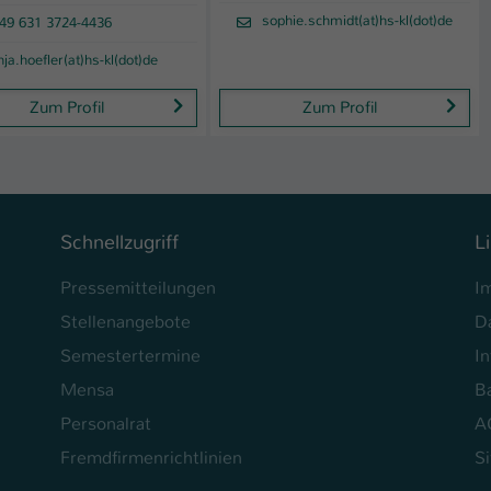
Laufzeit
1 Tag
sophie.schmidt(at)hs-kl(dot)de
49 631 3724-4436
Dieser Cookie teilt der Webseite mit, ob ein
nja.hoefler(at)hs-kl(dot)de
Zweck
Besucher im Typo3-Backend angemeldet ist und
Zum Profil
Zum Profil
Rechte besitzt diese zu verwalten.
Schnellzugriff
L
Pressemitteilungen
I
Stellenangebote
D
Semestertermine
In
Mensa
Ba
Personalrat
A
Fremdfirmenrichtlinien
S