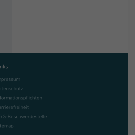
inks
mpressum
atenschutz
formationspflichten
rrierefreiheit
GG-Beschwerdestelle
itemap