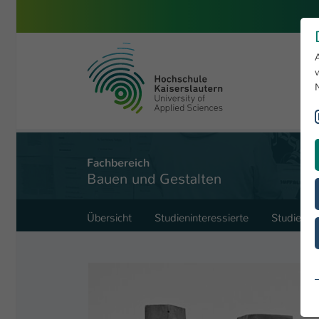
Zum Hauptinhalt springen
Hochschule Kaiserslautern
Sie sind hier:
Archite
Bauen und Gestalten
Studiengänge
Fachbereich
Bauen und Gestalten
Übersicht
Studieninteressierte
Studieren