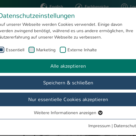
English
Fachbereiche
Lo
Datenschutzeinstellungen
Auf unserer Webseite werden Cookies verwendet. Einige davon
werden zwingend benötigt, während es uns andere ermöglichen, Ihre
STUDIUM
FORSCHUNG
Nutzererfahrung auf unserer Webseite zu verbessern.
Essentiell
Marketing
Externe Inhalte
ktur
Alle akzeptieren
Speichern & schließen
de
Fachbereich
INBG
Kontakt
Nur essentielle Cookies akzeptieren
Weitere Informationen anzeigen
Essentiell
Essentielle Cookies werden für grundlegende Funktionen der
Impressum
|
Datenschut
Webseite benötigt. Dadurch ist gewährleistet, dass die Webseite