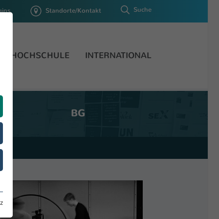
Suche
gins
Standorte/Kontakt
HOCHSCHULE
INTERNATIONAL
BG
z