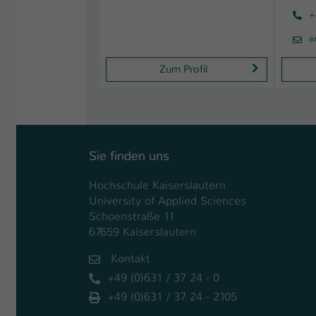
+
a
Zum Profil
Sie finden uns
Hochschule Kaiserslautern
University of Applied Sciences
Schoenstraße 11
67659 Kaiserslautern
Kontakt
+49 (0)631 / 37 24 - 0
+49 (0)631 / 37 24 - 2105