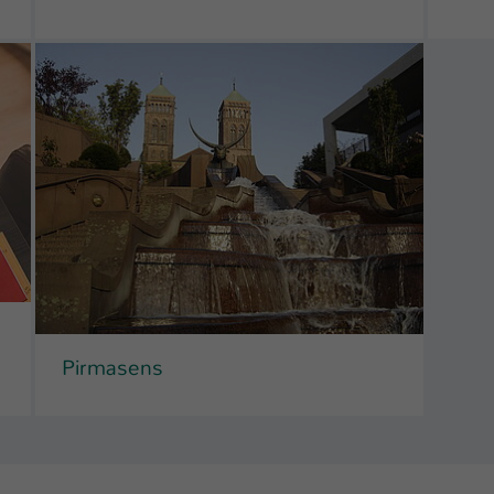
Laufzeit
1 Tag
Dieser Cookie teilt der Webseite mit, ob ein
Zweck
Besucher im Typo3-Backend angemeldet ist und
Rechte besitzt diese zu verwalten.
Pirmasens