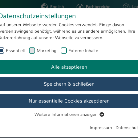
English
Fachbereiche
Lo
Datenschutzeinstellungen
Auf unserer Webseite werden Cookies verwendet. Einige davon
werden zwingend benötigt, während es uns andere ermöglichen, Ihre
STUDIUM
FORSCHUNG
Nutzererfahrung auf unserer Webseite zu verbessern.
Essentiell
Marketing
Externe Inhalte
Further information
Alle akzeptieren
nce
Speichern & schließen
Nur essentielle Cookies akzeptieren
Weitere Informationen anzeigen
Essentiell
Essentielle Cookies werden für grundlegende Funktionen der
Impressum
|
Datenschut
Webseite benötigt. Dadurch ist gewährleistet, dass die Webseite