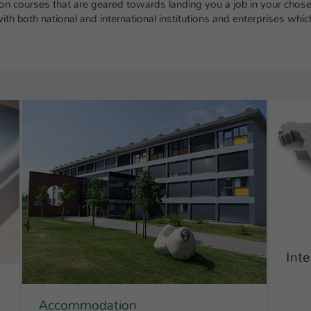
on courses that are geared towards landing you a job in your chose
Ihrer vorgenommen Einstellungen, falls der
th both national and international institutions and enterprises whi
Webseiten-Betreiber dies eingestellt hat.
Name
fe_typo_user / PHPSESSID
Anbieter
TYPO3
Laufzeit
1 Woche
Dieses Cookie ist ein Standard-Session-Cookie
von TYPO3. Es speichert im Fall eines Intranet-
Zweck
Logins die Session-ID. So kann der eingeloggte
Benutzer wiedererkannt werden und es wird
ihm Zugang zu geschützten Bereichen gewährt.
Inte
Name
be_typo_user
Anbieter
TYPO3
Accommodation