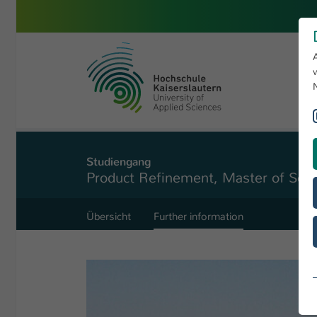
Zum Hauptinhalt springen
Hochschule Kaiserslautern
Sie sind hier:
Angewandte Logistik- und Polymerwissenschaften
Product Refinement
Studiengang
Product Refinement, Master of Scie
Übersicht
Further information