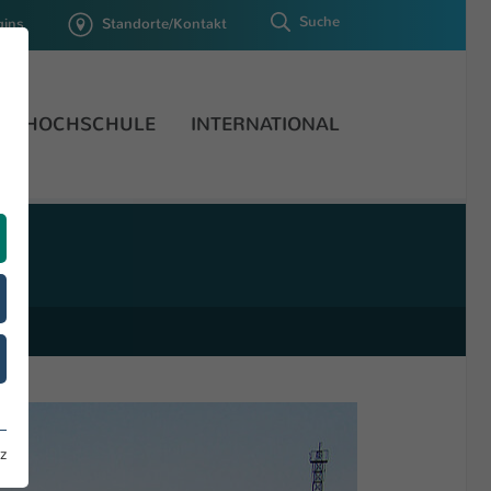
Suche
gins
Standorte/Kontakt
HOCHSCHULE
INTERNATIONAL
z