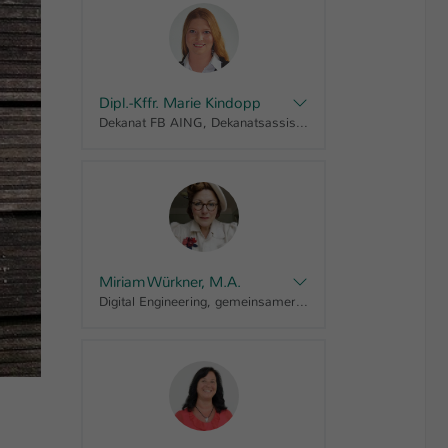
Dipl.-Kffr. Marie Kindopp
Dekanat FB AING, Dekanatsassistentin, Prüfungsausschuss AING Bachelor, Prüfungsausschuss AING Master
Miriam Würkner, M.A.
Digital Engineering, gemeinsamer Ausschuss mit IMST, Gleichstellungsbeauftragte FB AING, Studiengangskoordinatorin