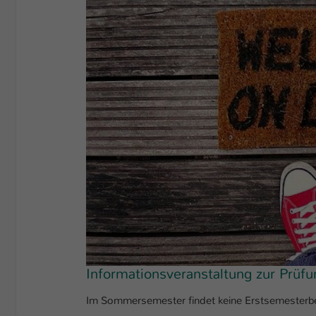
Informationsveranstaltung zur Prüf
Im Sommersemester findet keine Erstsemesterbe