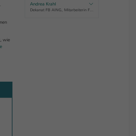
Andrea Krahl
.
Dekanat FB AING, Mitarbeiterin FB AING
hnen
t, wie
ue