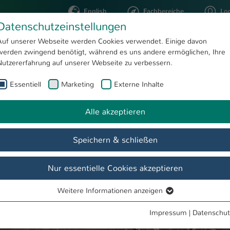
English
Fachbereiche
Lo
Datenschutzeinstellungen
Auf unserer Webseite werden Cookies verwendet. Einige davon
werden zwingend benötigt, während es uns andere ermöglichen, Ihre
STUDIUM
FORSCHUNG
Nutzererfahrung auf unserer Webseite zu verbessern.
Essentiell
Marketing
Externe Inhalte
Studieren im SS 23
Alle akzeptieren
en
Speichern & schließen
de
Team & Ansprechpartner
Labore
Forschung
Inte
Nur essentielle Cookies akzeptieren
Weitere Informationen anzeigen
Essentiell
Essentielle Cookies werden für grundlegende Funktionen der
Impressum
|
Datenschut
Webseite benötigt. Dadurch ist gewährleistet, dass die Webseite