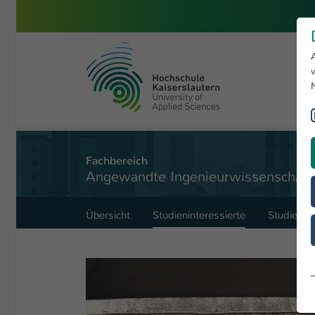
Zum Hauptinhalt springen
Hochschule Kaiserslautern
Sie sind hier:
Angewandte Ingenieurwissenschaften
Studieninteressierte
Fachbereich
Angewandte Ingenieurwissenschaft
Übersicht
Studieninteressierte
Studieren