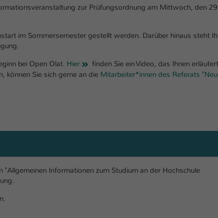
Ihrer vorgenommen Einstellungen, falls der
formationsveranstaltung zur Prüfungsordnung am Mittwoch, den 29
Webseiten-Betreiber dies eingestellt hat.
start im Sommersemester gestellt werden. Darüber hinaus steht I
Name
fe_typo_user / PHPSESSID
ügung.
sbeginn bei Open Olat.
Hier
finden Sie ein Video, das Ihnen erläuter
Anbieter
TYPO3
, können Sie sich gerne an die
Mitarbeiter*innen des Referats "Ne
Laufzeit
1 Woche
Dieses Cookie ist ein Standard-Session-Cookie
von TYPO3. Es speichert im Fall eines Intranet-
Zweck
Logins die Session-ID. So kann der eingeloggte
Benutzer wiedererkannt werden und es wird
ihm Zugang zu geschützten Bereichen gewährt.
den "Allgemeinen Informationen zum Studium an der Hochschule
gung.
Name
be_typo_user
n.
Anbieter
TYPO3