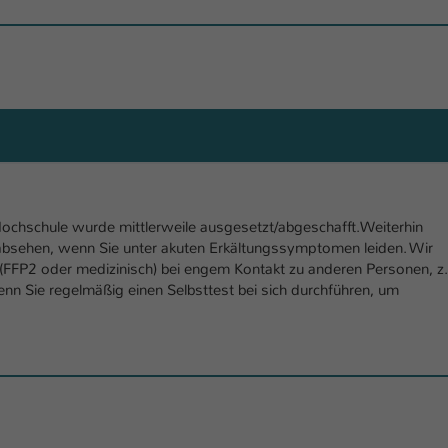
Laufzeit
1 Tag
Dieser Cookie teilt der Webseite mit, ob ein
Zweck
Besucher im Typo3-Backend angemeldet ist und
Rechte besitzt diese zu verwalten.
ochschule wurde mittlerweile ausgesetzt/abgeschafft.Weiterhin
absehen, wenn Sie unter akuten Erkältungssymptomen leiden. Wir
(FFP2 oder medizinisch) bei engem Kontakt zu anderen Personen, z
nn Sie regelmäßig einen Selbsttest bei sich durchführen, um