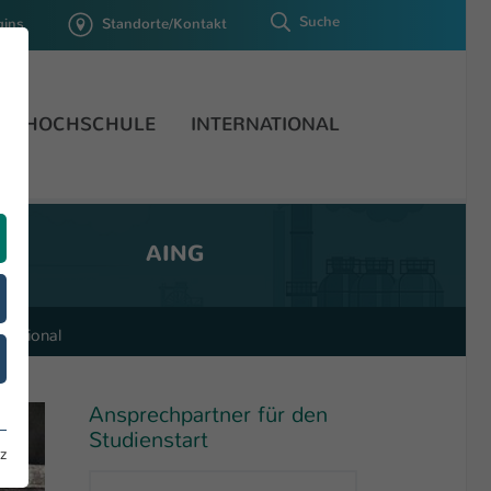
Suche
gins
Standorte/Kontakt
HOCHSCHULE
INTERNATIONAL
AING
rnational
Ansprechpartner für den
Studienstart
z