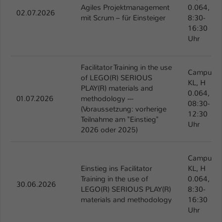
Einstellungen. Unter anderem eine zufällig
Agiles Projektmanagement
0.064,
02.07.2026
generierte ID, für die historische
mit Scrum – für Einsteiger
8:30-
Zweck
Speicherung Ihrer vorgenommen
16:30
Einstellungen, falls der Webseiten-
Uhr
Betreiber dies eingestellt hat.
Facilitator Training in the use
Campus
of LEGO(R) SERIOUS
Name
fe_typo_user / PHPSESSID
KL, H
PLAY(R) materials and
0.064,
01.07.2026
methodology ---
Anbieter
TYPO3
08:30-
(Voraussetzung: vorherige
12:30
Teilnahme am "Einstieg"
Laufzeit
1 Woche
Uhr
2026 oder 2025)
Dieses Cookie ist ein Standard-Session-
Cookie von TYPO3. Es speichert im Fall
Campus
eines Intranet-Logins die Session-ID. So
Einstieg ins Facilitator
KL, H
Zweck
kann der eingeloggte Benutzer
Training in the use of
0.064,
30.06.2026
wiedererkannt werden und es wird ihm
LEGO(R) SERIOUS PLAY(R)
8:30-
Zugang zu geschützten Bereichen
materials and methodology
16:30
gewährt.
Uhr