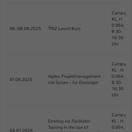
Name
be_typo_user
Campus
KL, H
Anbieter
TYPO3
0.064,
06.-08.08.2025
TRIZ-Level1-Kurs
8:30-
Laufzeit
1 Tag
16:30
Uhr
Dieser Cookie teilt der Webseite mit, ob
ein Besucher im Typo3-Backend
Zweck
angemeldet ist und Rechte besitzt diese
Campus
zu verwalten.
KL - H
Agiles Projektmanagement
0.064,
01.08.2025
mit Scrum – für Einsteiger
8:30-
16:30
Uhr
Campus
Einstieg ins Facilitator
KL - H
Training in the use of
0.064,
04.07.2025