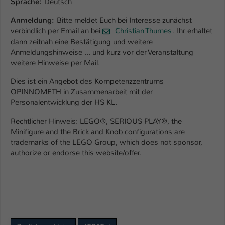
Sprache:
Deutsch
Name
be_typo_user
Anmeldung:
Bitte meldet Euch bei Interesse zunächst
verbindlich per Email an bei
Christian Thurnes
. Ihr erhaltet
Anbieter
TYPO3
dann zeitnah eine Bestätigung und weitere
Anmeldungshinweise ... und kurz vor der Veranstaltung
Laufzeit
1 Tag
weitere Hinweise per Mail.
Dies ist ein Angebot des Kompetenzzentrums
Dieser Cookie teilt der Webseite mit, ob
OPINNOMETH in Zusammenarbeit mit der
ein Besucher im Typo3-Backend
Zweck
Personalentwicklung der HS KL.
angemeldet ist und Rechte besitzt diese
zu verwalten.
Rechtlicher Hinweis: LEGO®, SERIOUS PLAY®, the
Minifigure and the Brick and Knob configurations are
trademarks of the LEGO Group, which does not sponsor,
authorize or endorse this website/offer.