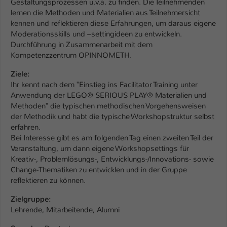
Gestaltungsprozessen u.v.a. zu finden. Die Teilnehmenden
Einstellungen. Unter anderem eine zufällig
lernen die Methoden und Materialien aus Teilnehmersicht
generierte ID, für die historische
Zweck
kennen und reflektieren diese Erfahrungen, um daraus eigene
Speicherung Ihrer vorgenommen
Moderationsskills und –settingideen zu entwickeln.
Einstellungen, falls der Webseiten-
Durchführung in Zusammenarbeit mit dem
Betreiber dies eingestellt hat.
Kompetenzzentrum OPINNOMETH.
Ziele:
Name
fe_typo_user / PHPSESSID
Ihr kennt nach dem "Einstieg ins Facilitator Training unter
Anwendung der LEGO® SERIOUS PLAY® Materialien und
Anbieter
TYPO3
Methoden" die typischen methodischen Vorgehensweisen
der Methodik und habt die typische Workshopstruktur selbst
Laufzeit
1 Woche
erfahren.
Bei Interesse gibt es am folgenden Tag einen zweiten Teil der
Dieses Cookie ist ein Standard-Session-
Veranstaltung, um dann eigene Workshopsettings für
Cookie von TYPO3. Es speichert im Fall
Kreativ-, Problemlösungs-, Entwicklungs-/Innovations- sowie
eines Intranet-Logins die Session-ID. So
Change-Thematiken zu entwicklen und in der Gruppe
Zweck
kann der eingeloggte Benutzer
reflektieren zu können.
wiedererkannt werden und es wird ihm
Zielgruppe:
Zugang zu geschützten Bereichen
Lehrende, Mitarbeitende, Alumni
gewährt.