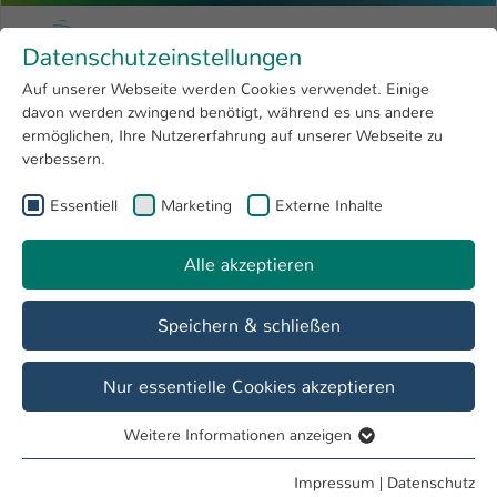
Zum Hauptinhalt springen
Menu
Hochschule Kaiserslautern
Datenschutzeinstellungen
Studium
Open submenu
8
Auf unserer Webseite werden Cookies verwendet. Einige
davon werden zwingend benötigt, während es uns andere
Sie sind hier:
Forschung
Open submenu
4
Termine & Events
ermöglichen, Ihre Nutzererfahrung auf unserer Webseite zu
verbessern.
Hochschule
Open submenu
8
Essentiell
Marketing
Externe Inhalte
International
Open submenu
8
Veranstaltung
Einstieg ins Facilitator Training in the use of
Alle akzeptieren
LEGO(R) SERIOUS PLAY(R) materials and
methodology 2026
Speichern & schließen
Nur essentielle Cookies akzeptieren
Datum / Uhrzeit
30. Jun / 08:30 Uhr - 16:30 Uhr
Weitere Informationen anzeigen
Essentiell
Essentielle Cookies werden für grundlegende Funktionen
Impressum
|
Datenschutz
Veranstalter