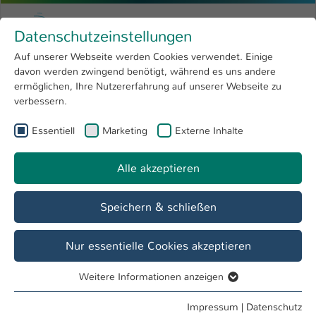
Zum Hauptinhalt springen
Menu
Hochschule Kaiserslautern
Datenschutzeinstellungen
Studium
Open submenu
8
Auf unserer Webseite werden Cookies verwendet. Einige
davon werden zwingend benötigt, während es uns andere
Sie sind hier:
Forschung
Open submenu
4
Forschung
ermöglichen, Ihre Nutzererfahrung auf unserer Webseite zu
verbessern.
Hochschule
Open submenu
8
QM³ - Quality, Modeling, Machining &
Essentiell
Marketing
Externe Inhalte
International
Open submenu
8
Materials
Alle akzeptieren
Übersicht
Team
Angebote
Ausstattung
Speichern & schließen
Sie finden uns
Nur essentielle Cookies akzeptieren
Hochschule Kaiserslautern
University of Applied Sciences
Weitere Informationen anzeigen
Essentiell
Schoenstraße 11
Essentielle Cookies werden für grundlegende Funktionen
67659 Kaiserslautern
Impressum
|
Datenschutz