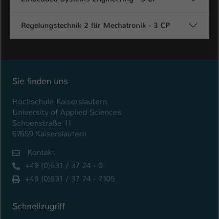
Name
be_typo_user
Regelungstechnik 2 für Mechatronik - 3 CP
Anbieter
TYPO3
Laufzeit
1 Tag
Dieser Cookie teilt der Webseite mit, ob
Sie finden uns
ein Besucher im Typo3-Backend
Zweck
Hochschule Kaiserslautern
angemeldet ist und Rechte besitzt diese
University of Applied Sciences
zu verwalten.
Schoenstraße 11
67659 Kaiserslautern
Kontakt
+49 (0)631 / 37 24 - 0
+49 (0)631 / 37 24 - 2105
Schnellzugriff