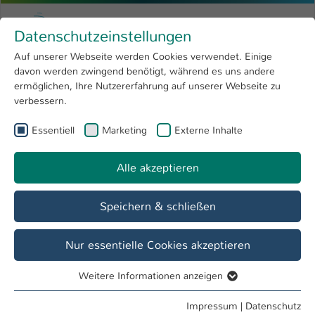
Zum Hauptinhalt springen
Menu
Hochschule Kaiserslautern
Datenschutzeinstellungen
Studium
Open submenu
8
Auf unserer Webseite werden Cookies verwendet. Einige
davon werden zwingend benötigt, während es uns andere
Sie sind hier:
Forschung
Open submenu
4
Mechatronik-Dual-Übersicht
ermöglichen, Ihre Nutzererfahrung auf unserer Webseite zu
verbessern.
Hochschule
Open submenu
8
Essentiell
Marketing
Externe Inhalte
International
Open submenu
8
Mechatronik-Dual-Übersicht
Pflichtmodule
Alle akzeptieren
Fachspezifische Vertiefungen
Speichern & schließen
Nur essentielle Cookies akzeptieren
Weitere Informationen anzeigen
Essentiell
Aus diesem Katalog sind mindestens
Essentielle Cookies werden für grundlegende Funktionen
Impressum
|
Datenschutz