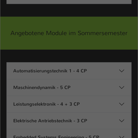
Einstellungen. Unter anderem eine zufällig
generierte ID, für die historische
Zweck
Speicherung Ihrer vorgenommen
Einstellungen, falls der Webseiten-
Betreiber dies eingestellt hat.
Angebotene Module im Sommersemester
Name
fe_typo_user / PHPSESSID
Anbieter
TYPO3
Automatisierungstechnik 1 - 4 CP
Laufzeit
1 Woche
Maschinendynamik - 5 CP
Dieses Cookie ist ein Standard-Session-
Cookie von TYPO3. Es speichert im Fall
eines Intranet-Logins die Session-ID. So
Leistungselektronik - 4 + 3 CP
Zweck
kann der eingeloggte Benutzer
wiedererkannt werden und es wird ihm
Elektrische Antriebstechnik - 3 CP
Zugang zu geschützten Bereichen
gewährt.
Embedded Systems Engineering - 5 CP