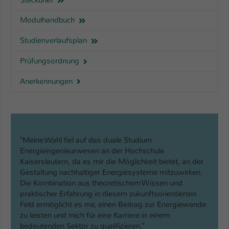
Modulhandbuch
Studienverlaufsplan
Prüfungsordnung
Anerkennungen
"Meine Wahl fiel auf das duale Studium
Energieingenieurwesen an der Hochschule
Kaiserslautern, da es mir die Möglichkeit bietet, an der
Gestaltung nachhaltiger Energiesysteme mitzuwirken.
Die Kombination aus theoretischem Wissen und
praktischer Erfahrung in diesem zukunftsorientierten
Feld ermöglicht es mir, einen Beitrag zur Energiewende
zu leisten und mich für eine Karriere in einem
bedeutenden Sektor zu qualifizieren."