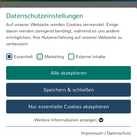
Zum Hauptinhalt springen
Menu
Hochschule Kaiserslautern
Datenschutzeinstellungen
Studium
Open submenu
8
Auf unserer Webseite werden Cookies verwendet. Einige
davon werden zwingend benötigt, während es uns andere
Sie sind hier:
Forschung
Open submenu
4
Duales praxisorientiertes Ingenieurstudium - besser geht´s nicht
ermöglichen, Ihre Nutzererfahrung auf unserer Webseite zu
verbessern.
Hochschule
Open submenu
8
Essentiell
Marketing
Externe Inhalte
International
Open submenu
8
Alle akzeptieren
Speichern & schließen
Nur essentielle Cookies akzeptieren
Ohne Energie keine Zukunft
Weitere Informationen anzeigen
Bachelor Energieingenieurwesen
Essentiell
Essentielle Cookies werden für grundlegende Funktionen
Impressum
|
Datenschutz