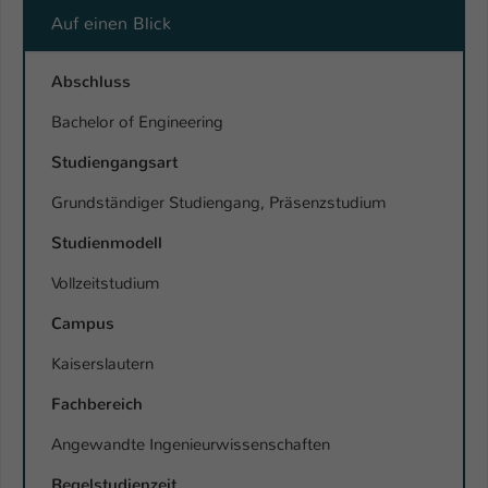
Einstellungen. Unter anderem eine zufällig
Auf einen Blick
generierte ID, für die historische
Zweck
Speicherung Ihrer vorgenommen
Einstellungen, falls der Webseiten-
Abschluss
Betreiber dies eingestellt hat.
Bachelor of Engineering
Studiengangsart
Name
fe_typo_user / PHPSESSID
Grundständiger Studiengang, Präsenzstudium
Anbieter
TYPO3
Studienmodell
Laufzeit
1 Woche
Vollzeitstudium
Dieses Cookie ist ein Standard-Session-
Campus
Cookie von TYPO3. Es speichert im Fall
eines Intranet-Logins die Session-ID. So
Kaiserslautern
Zweck
kann der eingeloggte Benutzer
Fachbereich
wiedererkannt werden und es wird ihm
Zugang zu geschützten Bereichen
Angewandte Ingenieurwissenschaften
gewährt.
Regelstudienzeit