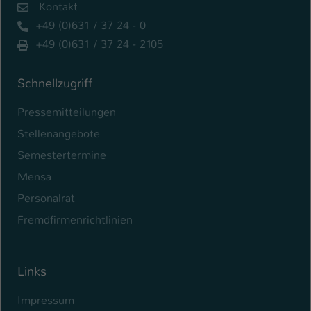
Kontakt
Name
be_typo_user
+49 (0)631 / 37 24 - 0
+49 (0)631 / 37 24 - 2105
Anbieter
TYPO3
Schnellzugriff
Laufzeit
1 Tag
Pressemitteilungen
Dieser Cookie teilt der Webseite mit, ob
ein Besucher im Typo3-Backend
Stellenangebote
Zweck
angemeldet ist und Rechte besitzt diese
Semestertermine
zu verwalten.
Mensa
Personalrat
Fremdfirmenrichtlinien
Links
Impressum