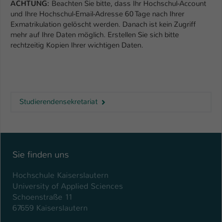
Einstellungen. Unter anderem eine zufällig
ACHTUNG:
Beachten Sie bitte, dass Ihr Hochschul-Account
und Ihre Hochschul-Email-Adresse 60 Tage nach Ihrer
generierte ID, für die historische
Zweck
Exmatrikulation gelöscht werden. Danach ist kein Zugriff
Speicherung Ihrer vorgenommen
mehr auf Ihre Daten möglich. Erstellen Sie sich bitte
Einstellungen, falls der Webseiten-
rechtzeitig Kopien Ihrer wichtigen Daten.
Betreiber dies eingestellt hat.
Name
fe_typo_user / PHPSESSID
Anbieter
TYPO3
Studierendensekretariat
Laufzeit
1 Woche
Dieses Cookie ist ein Standard-Session-
Cookie von TYPO3. Es speichert im Fall
Sie finden uns
eines Intranet-Logins die Session-ID. So
Zweck
Hochschule Kaiserslautern
kann der eingeloggte Benutzer
University of Applied Sciences
wiedererkannt werden und es wird ihm
Schoenstraße 11
Zugang zu geschützten Bereichen
67659 Kaiserslautern
gewährt.