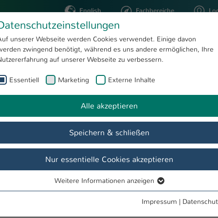
English
Fachbereiche
Lo
Datenschutzeinstellungen
Auf unserer Webseite werden Cookies verwendet. Einige davon
werden zwingend benötigt, während es uns andere ermöglichen, Ihre
STUDIUM
FORSCHUNG
Nutzererfahrung auf unserer Webseite zu verbessern.
Essentiell
Marketing
Externe Inhalte
Campus Zweibrücken
Alle akzeptieren
Speichern & schließen
Nur essentielle Cookies akzeptieren
Weitere Informationen anzeigen
Essentiell
Essentielle Cookies werden für grundlegende Funktionen der
Impressum
|
Datenschut
Webseite benötigt. Dadurch ist gewährleistet, dass die Webseite