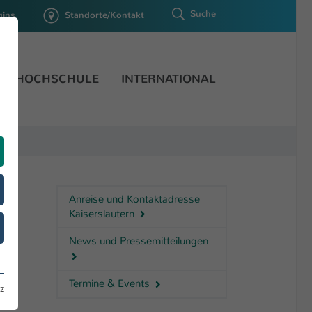
Suche
gins
Standorte/Kontakt
HOCHSCHULE
INTERNATIONAL
Anreise und Kontaktadresse
Kaiserslautern
News und Pressemitteilungen
Termine & Events
z