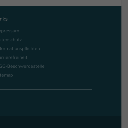
inks
mpressum
atenschutz
formationspflichten
rrierefreiheit
GG-Beschwerdestelle
itemap
l