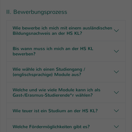
Name
be_typo_user
II. Bewerbungsprozess
Anbieter
TYPO3
Wie bewerbe ich mich mit einem ausländischen
Bildungsnachweis an der HS KL?
Laufzeit
1 Tag
Dieser Cookie teilt der Webseite mit, ob
Bis wann muss ich mich an der HS KL
bewerben?
ein Besucher im Typo3-Backend
Zweck
angemeldet ist und Rechte besitzt diese
zu verwalten.
Wie wähle ich einen Studiengang /
(englischsprachige) Module aus?
Welche und wie viele Module kann ich als
Gast-/Erasmus-Studierende*r wählen?
Wie teuer ist ein Studium an der HS KL?
Welche Fördermöglichkeiten gibt es?