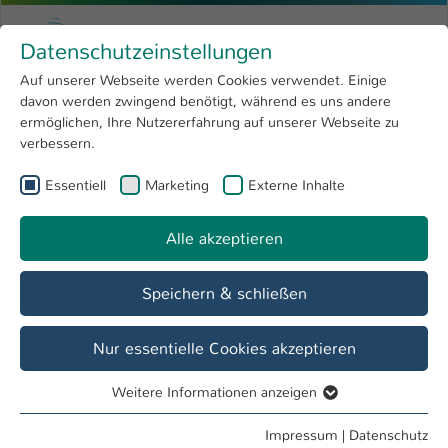
Zum Hauptinhalt springen
Menu
Hochschule Kaiserslautern
Datenschutzeinstellungen
Studium
Open submenu
8
Auf unserer Webseite werden Cookies verwendet. Einige
davon werden zwingend benötigt, während es uns andere
Sie sind hier:
Forschung
Open submenu
4
Aus dem Ausland
ermöglichen, Ihre Nutzererfahrung auf unserer Webseite zu
verbessern.
Hochschule
Open submenu
8
International Office
Essentiell
Marketing
Externe Inhalte
International
Open submenu
8
Alle akzeptieren
Übersicht
Ins Ausland
Aus dem Ausland
Speichern & schließen
Nur essentielle Cookies akzeptieren
Weitere Informationen anzeigen
Essentiell
Essentielle Cookies werden für grundlegende Funktionen
Impressum
|
Datenschutz