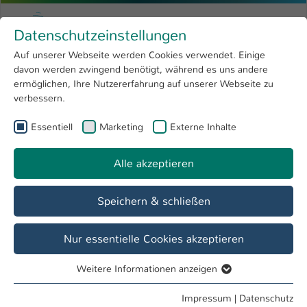
Zum Hauptinhalt springen
Menu
Hochschule Kaiserslautern
Datenschutzeinstellungen
Studium
Open submenu
8
Auf unserer Webseite werden Cookies verwendet. Einige
davon werden zwingend benötigt, während es uns andere
Sie sind hier:
Forschung
Open submenu
4
Studiengänge
ermöglichen, Ihre Nutzererfahrung auf unserer Webseite zu
verbessern.
Hochschule
Open submenu
8
Essentiell
Marketing
Externe Inhalte
Was ist eigentlich eHealth?
International
Open submenu
8
Alle akzeptieren
Speichern & schließen
Nur essentielle Cookies akzeptieren
Weitere Informationen anzeigen
Essentiell
Essentielle Cookies werden für grundlegende Funktionen
Impressum
|
Datenschutz