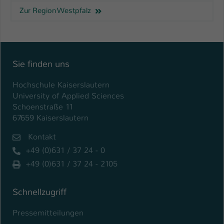
Zur Region Westpfalz
Name
be_typo_user
Anbieter
TYPO3
Laufzeit
1 Tag
Sie finden uns
Dieser Cookie teilt der Webseite mit, ob
Hochschule Kaiserslautern
ein Besucher im Typo3-Backend
University of Applied Sciences
Zweck
angemeldet ist und Rechte besitzt diese
Schoenstraße 11
zu verwalten.
67659 Kaiserslautern
Kontakt
+49 (0)631 / 37 24 - 0
+49 (0)631 / 37 24 - 2105
Schnellzugriff
Pressemitteilungen