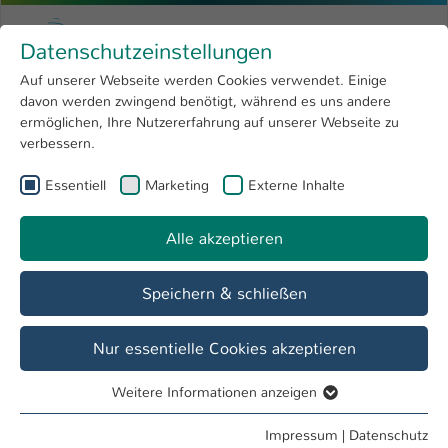
Zum Hauptinhalt springen
Menu
Hochschule Kaiserslautern
Datenschutzeinstellungen
Studium
Open submenu
8
Auf unserer Webseite werden Cookies verwendet. Einige
davon werden zwingend benötigt, während es uns andere
Sie sind hier:
Forschung
Open submenu
4
Studiengänge
ermöglichen, Ihre Nutzererfahrung auf unserer Webseite zu
verbessern.
Hochschule
Open submenu
8
Essentiell
Marketing
Externe Inhalte
International
Open submenu
8
Alle akzeptieren
Speichern & schließen
Nur essentielle Cookies akzeptieren
Virtuelle Welten und grafische Apps
Weitere Informationen anzeigen
entwickeln und gestalten!
Essentiell
Essentielle Cookies werden für grundlegende Funktionen
Impressum
|
Datenschutz