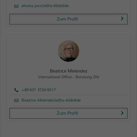
olivera.jovic(at)hs-kl(dot)de
Zum Profil
Beatrice Melendez
International Office - Beratung ZW
+49 631 3724-5517
Beatrice.Melendez(at)hs-kl(dot)de
Zum Profil