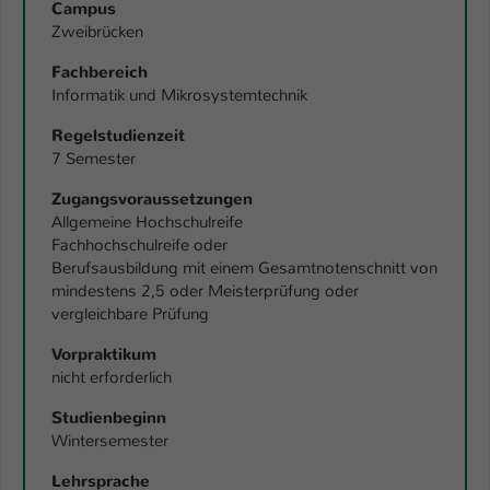
Campus
Zweibrücken
Name
be_typo_user
Fachbereich
Anbieter
TYPO3
Informatik und Mikrosystemtechnik
Laufzeit
1 Tag
Regelstudienzeit
7 Semester
Dieser Cookie teilt der Webseite mit, ob
Zugangsvoraussetzungen
ein Besucher im Typo3-Backend
Zweck
Allgemeine Hochschulreife
angemeldet ist und Rechte besitzt diese
Fachhochschulreife oder
zu verwalten.
Berufsausbildung mit einem Gesamtnotenschnitt von
mindestens 2,5 oder Meisterprüfung oder
vergleichbare Prüfung
Vorpraktikum
nicht erforderlich
Studienbeginn
Wintersemester
Lehrsprache