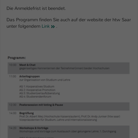
Die Anmeldefrist ist beendet.
Name
be_typo_user
Das Programm finden Sie auch auf der website der htw Saar
Anbieter
TYPO3
unter folgendem
Link
.
Laufzeit
1 Tag
Dieser Cookie teilt der Webseite mit, ob
ein Besucher im Typo3-Backend
Zweck
angemeldet ist und Rechte besitzt diese
zu verwalten.