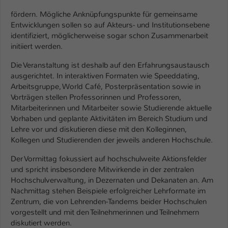
Einstellungen. Unter anderem eine zufällig
fördern. Mögliche Anknüpfungspunkte für gemeinsame
generierte ID, für die historische
Zweck
Entwicklungen sollen so auf Akteurs- und Institutionsebene
Speicherung Ihrer vorgenommen
identifiziert, möglicherweise sogar schon Zusammenarbeit
Einstellungen, falls der Webseiten-
initiiert werden.
Betreiber dies eingestellt hat.
Die Veranstaltung ist deshalb auf den Erfahrungsaustausch
ausgerichtet. In interaktiven Formaten wie Speeddating,
Name
fe_typo_user / PHPSESSID
Arbeitsgruppe, World Café, Posterpräsentation sowie in
Vorträgen stellen Professorinnen und Professoren,
Anbieter
TYPO3
Mitarbeiterinnen und Mitarbeiter sowie Studierende aktuelle
Vorhaben und geplante Aktivitäten im Bereich Studium und
Laufzeit
1 Woche
Lehre vor und diskutieren diese mit den Kolleginnen,
Kollegen und Studierenden der jeweils anderen Hochschule.
Dieses Cookie ist ein Standard-Session-
Cookie von TYPO3. Es speichert im Fall
Der Vormittag fokussiert auf hochschulweite Aktionsfelder
eines Intranet-Logins die Session-ID. So
und spricht insbesondere Mitwirkende in der zentralen
Zweck
kann der eingeloggte Benutzer
Hochschulverwaltung, in Dezernaten und Dekanaten an. Am
Nachmittag stehen Beispiele erfolgreicher Lehrformate im
wiedererkannt werden und es wird ihm
Zentrum, die von Lehrenden-Tandems beider Hochschulen
Zugang zu geschützten Bereichen
vorgestellt und mit den Teilnehmerinnen und Teilnehmern
gewährt.
diskutiert werden.