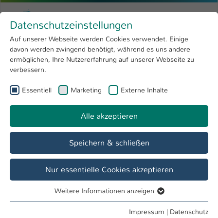
Zum Hauptinhalt springen
Menu
Hochschule Kaiserslautern
Datenschutzeinstellungen
Studium
Open submenu
8
Auf unserer Webseite werden Cookies verwendet. Einige
davon werden zwingend benötigt, während es uns andere
Sie sind hier:
Forschung
Open submenu
4
Tag der Lehre - Ein Rückblick
ermöglichen, Ihre Nutzererfahrung auf unserer Webseite zu
verbessern.
Hochschule
Open submenu
8
Essentiell
Marketing
Externe Inhalte
International
Open submenu
8
Alle akzeptieren
Speichern & schließen
Nur essentielle Cookies akzeptieren
Weitere Informationen anzeigen
Essentiell
Essentielle Cookies werden für grundlegende Funktionen
Impressum
|
Datenschutz