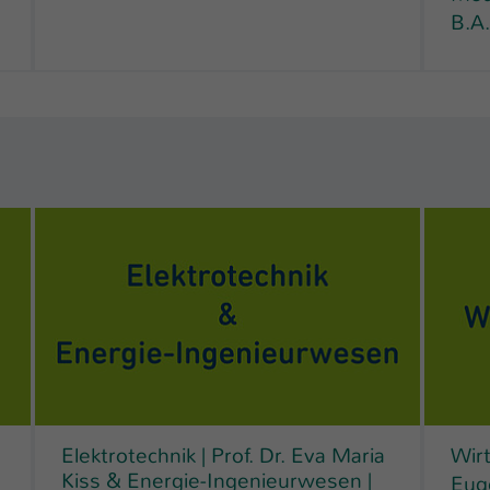
Laufzeit
1 Tag
B.A
Dieser Cookie teilt der Webseite mit, ob ein
Zweck
Besucher im Typo3-Backend angemeldet ist und
Rechte besitzt diese zu verwalten.
Elektrotechnik | Prof. Dr. Eva Maria
Wirt
Kiss & Energie-Ingenieurwesen |
Eug