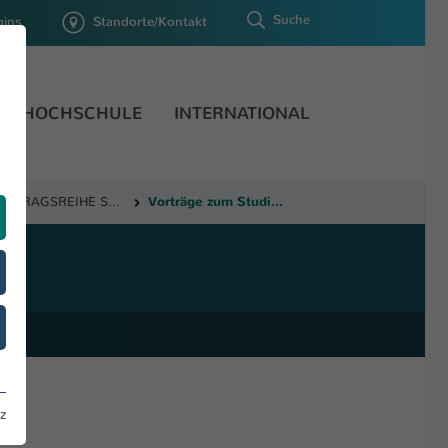
Suche
gins
Standorte/Kontakt
HOCHSCHULE
INTERNATIONAL
Vorträge zum Studienangebot der Hochschule Kaiserslautern
VORTRAGSREIHE STUDIUM UND BERUF 2023 - online
z