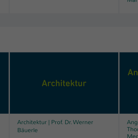
Ihrer vorgenommen Einstellungen, falls der
Webseiten-Betreiber dies eingestellt hat.
Name
fe_typo_user / PHPSESSID
Anbieter
TYPO3
Laufzeit
1 Woche
Dieses Cookie ist ein Standard-Session-Cookie
von TYPO3. Es speichert im Fall eines Intranet-
Zweck
Logins die Session-ID. So kann der eingeloggte
Benutzer wiedererkannt werden und es wird
ihm Zugang zu geschützten Bereichen gewährt.
Name
be_typo_user
Architektur | Prof. Dr. Werner
Ange
Anbieter
Tho
TYPO3
Bäuerle
Medi