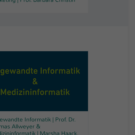
wandte Informatik | Prof. Dr.
mas Allweyer &
zininformatik | Marsha Haack,