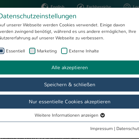
English
Fachbereiche
Lo
Datenschutzeinstellungen
Auf unserer Webseite werden Cookies verwendet. Einige davon
werden zwingend benötigt, während es uns andere ermöglichen, Ihre
STUDIUM
FORSCHUNG
Nutzererfahrung auf unserer Webseite zu verbessern.
Essentiell
Marketing
Externe Inhalte
 Life Cycle
Vor dem Studium
Schulen
Schüler und Schülerinnen
Alle akzeptieren
Speichern & schließen
Nur essentielle Cookies akzeptieren
Schüler und Schülerinnen
Lehrkräfte
Weitere Informationen anzeigen
Essentiell
Essentielle Cookies werden für grundlegende Funktionen der
Impressum
|
Datenschut
Webseite benötigt. Dadurch ist gewährleistet, dass die Webseite
en Vortrag am 09.02.23 in BigBlueButton.