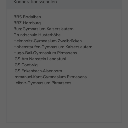
Kooperationsschulen
Einstellungen. Unter anderem eine zufällig
generierte ID, für die historische
Zweck
Speicherung Ihrer vorgenommen
BBS Rodalben
Einstellungen, falls der Webseiten-
BBZ Homburg
Betreiber dies eingestellt hat.
BurgGymnasium Kaiserslautern
Grundschule Husterhöhe
Helmholtz-Gymnasium Zweibrücken
Name
fe_typo_user / PHPSESSID
Hohenstaufen-Gymnasium Kaiserslautern
Hugo-Ball-Gymnasium Pirmasens
Anbieter
TYPO3
IGS Am Nanstein Landstuhl
IGS Contwig
Laufzeit
1 Woche
IGS Enkenbach-Alsenborn
Immanuel-Kant-Gymnasium Pirmasens
Dieses Cookie ist ein Standard-Session-
Leibniz-Gymnasium Pirmasens
Cookie von TYPO3. Es speichert im Fall
eines Intranet-Logins die Session-ID. So
Zweck
kann der eingeloggte Benutzer
wiedererkannt werden und es wird ihm
Zugang zu geschützten Bereichen
gewährt.