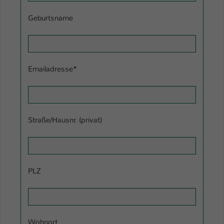
Einstellungen. Unter anderem eine zufällig
generierte ID, für die historische
Geburtsname
Zweck
Speicherung Ihrer vorgenommen
Einstellungen, falls der Webseiten-
Betreiber dies eingestellt hat.
Emailadresse
*
Name
fe_typo_user / PHPSESSID
Anbieter
TYPO3
Straße/Hausnr. (privat)
Laufzeit
1 Woche
Dieses Cookie ist ein Standard-Session-
Cookie von TYPO3. Es speichert im Fall
eines Intranet-Logins die Session-ID. So
PLZ
Zweck
kann der eingeloggte Benutzer
wiedererkannt werden und es wird ihm
Zugang zu geschützten Bereichen
gewährt.
Wohnort