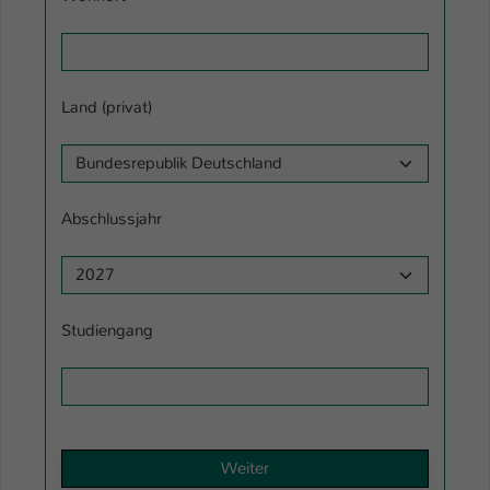
Name
be_typo_user
Anbieter
TYPO3
Land (privat)
Laufzeit
1 Tag
Dieser Cookie teilt der Webseite mit, ob
ein Besucher im Typo3-Backend
Zweck
Abschlussjahr
angemeldet ist und Rechte besitzt diese
zu verwalten.
Studiengang
Weiter