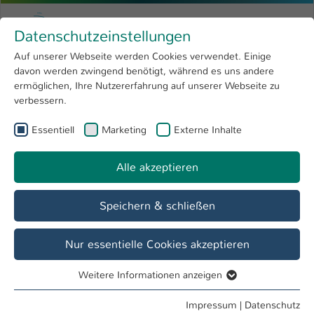
Zum Hauptinhalt springen
Menu
Hochschule Kaiserslautern
Datenschutzeinstellungen
Studium
Open submenu
8
Auf unserer Webseite werden Cookies verwendet. Einige
davon werden zwingend benötigt, während es uns andere
Sie sind hier:
Forschung
Open submenu
4
Alumni
ermöglichen, Ihre Nutzererfahrung auf unserer Webseite zu
verbessern.
Hochschule
Open submenu
8
Referat Student Life Cycle
Essentiell
Marketing
Externe Inhalte
International
Open submenu
8
Alle akzeptieren
Übersicht
Vor dem Studium
Im Studium
Speichern & schließen
Alumni Formular
Nur essentielle Cookies akzeptieren
Weitere Informationen anzeigen
Persönliche
Alumni
Essentiell
Beruf
Angaben
Service
Essentielle Cookies werden für grundlegende Funktionen
Impressum
|
Datenschutz