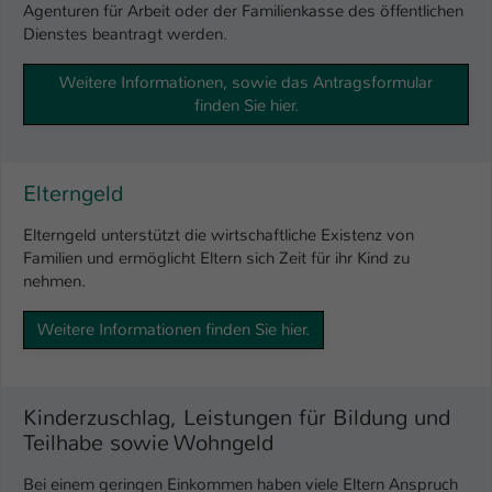
Agenturen für Arbeit oder der Familienkasse des öffentlichen
Dienstes beantragt werden.
Name
be_typo_user
Weitere Informationen, sowie das Antragsformular
Anbieter
TYPO3
finden Sie hier.
Laufzeit
1 Tag
Dieser Cookie teilt der Webseite mit, ob
Elterngeld
ein Besucher im Typo3-Backend
Zweck
angemeldet ist und Rechte besitzt diese
Elterngeld unterstützt die wirtschaftliche Existenz von
zu verwalten.
Familien und ermöglicht Eltern sich Zeit für ihr Kind zu
nehmen.
Weitere Informationen finden Sie hier.
Kinderzuschlag, Leistungen für Bildung und
Teilhabe sowie Wohngeld
Bei einem geringen Einkommen haben viele Eltern Anspruch