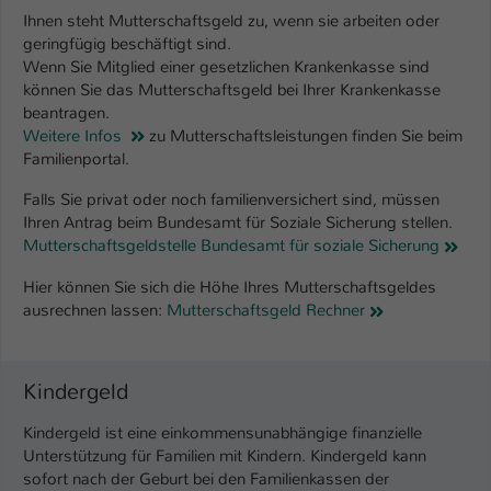
Einstellungen. Unter anderem eine zufällig
Ihnen steht Mutterschaftsgeld zu, wenn sie arbeiten oder
generierte ID, für die historische
Zweck
geringfügig beschäftigt sind.
Speicherung Ihrer vorgenommen
Wenn Sie Mitglied einer gesetzlichen Krankenkasse sind
Einstellungen, falls der Webseiten-
können Sie das Mutterschaftsgeld bei Ihrer Krankenkasse
Betreiber dies eingestellt hat.
beantragen.
Weitere Infos
zu Mutterschaftsleistungen finden Sie beim
Familienportal.
Name
fe_typo_user / PHPSESSID
Falls Sie privat oder noch familienversichert sind, müssen
Anbieter
TYPO3
Ihren Antrag beim Bundesamt für Soziale Sicherung stellen.
Mutterschaftsgeldstelle Bundesamt für soziale Sicherung
Laufzeit
1 Woche
Hier können Sie sich die Höhe Ihres Mutterschaftsgeldes
ausrechnen lassen:
Mutterschaftsgeld Rechner
Dieses Cookie ist ein Standard-Session-
Cookie von TYPO3. Es speichert im Fall
eines Intranet-Logins die Session-ID. So
Zweck
kann der eingeloggte Benutzer
Kindergeld
wiedererkannt werden und es wird ihm
Kindergeld ist eine einkommensunabhängige finanzielle
Zugang zu geschützten Bereichen
Unterstützung für Familien mit Kindern. Kindergeld kann
gewährt.
sofort nach der Geburt bei den Familien­kassen der