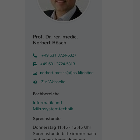
Prof. Dr. rer. medic.
Norbert Rösch
+49 631 3724-5327
+49 631 3724-5313
norbert.roesch(at)hs-kl(dot)de
Zur Webseite
Fachbereiche
Informatik und
Mikrosystemtechnik
Sprechstunde
Donnerstag 11:45 - 12:45 Uhr
Sprechstunde bitte immer nach
vorheriger Anmeldung per