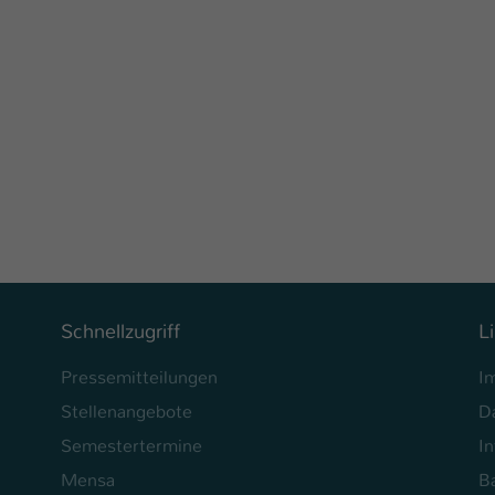
Ihrer vorgenommen Einstellungen, falls der
Webseiten-Betreiber dies eingestellt hat.
Name
fe_typo_user / PHPSESSID
Anbieter
TYPO3
Laufzeit
1 Woche
Dieses Cookie ist ein Standard-Session-Cookie
von TYPO3. Es speichert im Fall eines Intranet-
Zweck
Logins die Session-ID. So kann der eingeloggte
Benutzer wiedererkannt werden und es wird
Schnellzugriff
L
ihm Zugang zu geschützten Bereichen gewährt.
Pressemitteilungen
I
Stellenangebote
D
Name
be_typo_user
Semestertermine
In
Anbieter
TYPO3
Mensa
Ba