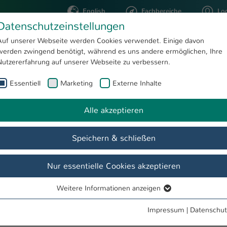
English
Fachbereiche
Lo
Datenschutzeinstellungen
Auf unserer Webseite werden Cookies verwendet. Einige davon
werden zwingend benötigt, während es uns andere ermöglichen, Ihre
STUDIUM
FORSCHUNG
Nutzererfahrung auf unserer Webseite zu verbessern.
Essentiell
Marketing
Externe Inhalte
Prof. Dr. rer. medic. Norbert Rösch
Alle akzeptieren
Speichern & schließen
ungen
Projekte
Nur essentielle Cookies akzeptieren
Weitere Informationen anzeigen
Essentiell
Essentielle Cookies werden für grundlegende Funktionen der
Impressum
|
Datenschut
Webseite benötigt. Dadurch ist gewährleistet, dass die Webseite
esen