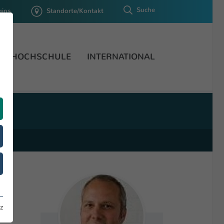
Suche
gins
Standorte/Kontakt
HOCHSCHULE
INTERNATIONAL
z