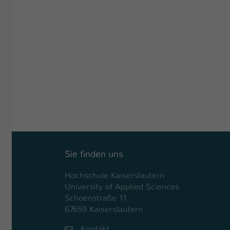
Sie finden uns
Hochschule Kaiserslautern
University of Applied Sciences
Schoenstraße 11
67659 Kaiserslautern
Kontakt