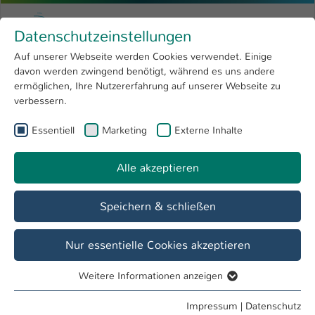
Zum Hauptinhalt springen
Menu
Hochschule Kaiserslautern
Datenschutzeinstellungen
Studium
Open submenu
8
Auf unserer Webseite werden Cookies verwendet. Einige
davon werden zwingend benötigt, während es uns andere
Sie sind hier:
Forschung
Open submenu
4
Michael Linn
Profil
ermöglichen, Ihre Nutzererfahrung auf unserer Webseite zu
verbessern.
Hochschule
Open submenu
8
Michael Linn
Essentiell
Marketing
Externe Inhalte
International
Open submenu
8
Alle akzeptieren
Übersicht
Speichern & schließen
Tätigkeiten
Mitarbeiter Rechenzentrum, KL2
Nur essentielle Cookies akzeptieren
Weitere Informationen anzeigen
Essentiell
Essentielle Cookies werden für grundlegende Funktionen
Impressum
|
Datenschutz