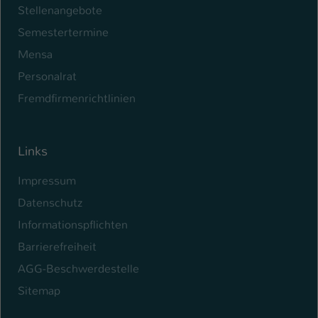
Stellenangebote
Name
be_typo_user
Semestertermine
Mensa
Anbieter
TYPO3
Personalrat
Laufzeit
1 Tag
Fremdfirmenrichtlinien
Dieser Cookie teilt der Webseite mit, ob
ein Besucher im Typo3-Backend
Zweck
angemeldet ist und Rechte besitzt diese
Links
zu verwalten.
Impressum
Datenschutz
Informationspflichten
Barrierefreiheit
AGG-Beschwerdestelle
Sitemap