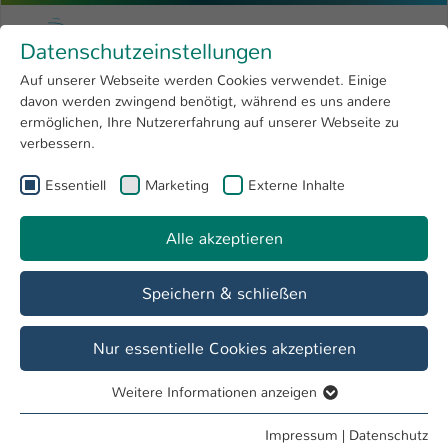
Zum Hauptinhalt springen
Menu
Hochschule Kaiserslautern
Datenschutzeinstellungen
Studium
Open submenu
8
Auf unserer Webseite werden Cookies verwendet. Einige
davon werden zwingend benötigt, während es uns andere
Sie sind hier:
Forschung
Open submenu
4
Markus Käfer
Profil
ermöglichen, Ihre Nutzererfahrung auf unserer Webseite zu
verbessern.
Hochschule
Open submenu
8
Markus Käfer
Essentiell
Marketing
Externe Inhalte
International
Open submenu
8
Alle akzeptieren
Übersicht
Speichern & schließen
Tätigkeiten
Hausverwaltung, KL2
Nur essentielle Cookies akzeptieren
Weitere Informationen anzeigen
Essentiell
Essentielle Cookies werden für grundlegende Funktionen
Impressum
|
Datenschutz