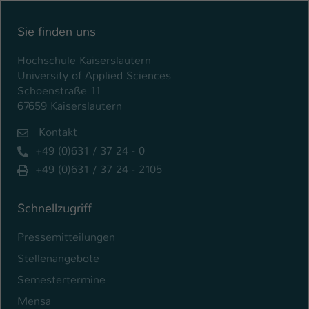
Einstellungen. Unter anderem eine zufällig
generierte ID, für die historische
Zweck
Sie finden uns
Speicherung Ihrer vorgenommen
Einstellungen, falls der Webseiten-
Hochschule Kaiserslautern
Betreiber dies eingestellt hat.
University of Applied Sciences
Schoenstraße 11
67659 Kaiserslautern
Name
fe_typo_user / PHPSESSID
Kontakt
Anbieter
TYPO3
+49 (0)631 / 37 24 - 0
Laufzeit
1 Woche
+49 (0)631 / 37 24 - 2105
Dieses Cookie ist ein Standard-Session-
Schnellzugriff
Cookie von TYPO3. Es speichert im Fall
eines Intranet-Logins die Session-ID. So
Pressemitteilungen
Zweck
kann der eingeloggte Benutzer
Stellenangebote
wiedererkannt werden und es wird ihm
Zugang zu geschützten Bereichen
Semestertermine
gewährt.
Mensa