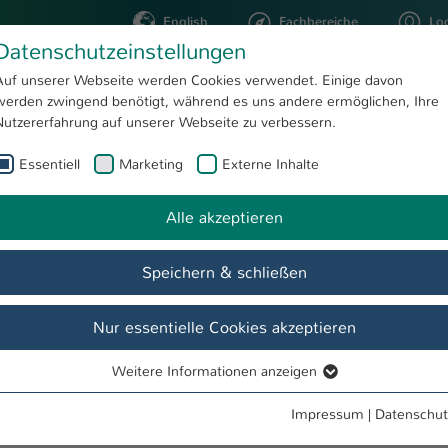
English
Fachbereiche
Lo
Datenschutzeinstellungen
Auf unserer Webseite werden Cookies verwendet. Einige davon
werden zwingend benötigt, während es uns andere ermöglichen, Ihre
STUDIUM
FORSCHUNG
Nutzererfahrung auf unserer Webseite zu verbessern.
Essentiell
Marketing
Externe Inhalte
aura Enzweiler
Alle akzeptieren
Speichern & schließen
Nur essentielle Cookies akzeptieren
Weitere Informationen anzeigen
Essentiell
Essentielle Cookies werden für grundlegende Funktionen der
Impressum
|
Datenschut
Webseite benötigt. Dadurch ist gewährleistet, dass die Webseite