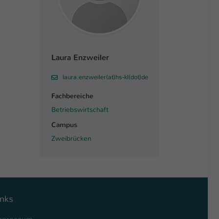
Laura Enzweiler
laura.enzweiler(at)hs-kl(dot)de
Fachbereiche
Betriebswirtschaft
Campus
Zweibrücken
inks