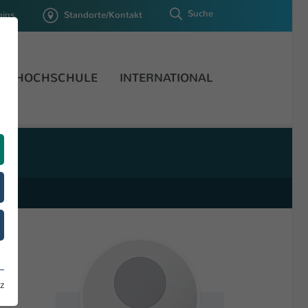
Suche
gins
Standorte/Kontakt
HOCHSCHULE
INTERNATIONAL
z