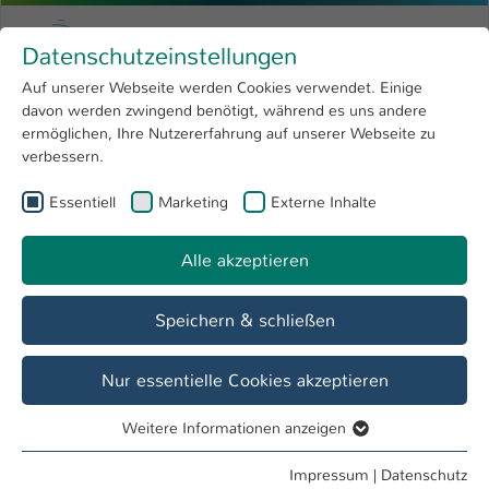
Zum Hauptinhalt springen
Menu
Hochschule Kaiserslautern
Datenschutzeinstellungen
Studium
Open submenu
8
Auf unserer Webseite werden Cookies verwendet. Einige
davon werden zwingend benötigt, während es uns andere
Sie sind hier:
Forschung
Open submenu
4
Josef Petz
Profil
ermöglichen, Ihre Nutzererfahrung auf unserer Webseite zu
verbessern.
Hochschule
Open submenu
8
Josef Petz
Essentiell
Marketing
Externe Inhalte
International
Open submenu
8
Alle akzeptieren
Übersicht
Speichern & schließen
Tätigkeiten
Hausverwaltung, KL
Nur essentielle Cookies akzeptieren
Weitere Informationen anzeigen
Essentiell
Essentielle Cookies werden für grundlegende Funktionen
Impressum
|
Datenschutz