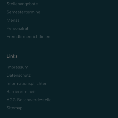
Stellenangebote
Name
be_typo_user
Semestertermine
Mensa
Anbieter
TYPO3
Personalrat
Laufzeit
1 Tag
Fremdfirmenrichtlinien
Dieser Cookie teilt der Webseite mit, ob
ein Besucher im Typo3-Backend
Zweck
angemeldet ist und Rechte besitzt diese
Links
zu verwalten.
Impressum
Datenschutz
Informationspflichten
Barrierefreiheit
AGG-Beschwerdestelle
Sitemap