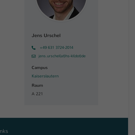
Jens Urschel
+49 631 3724-2014
jens.urschel(at)hs-kl(dot)de
Campus
Kaiserslautern
Raum
A 221
inks