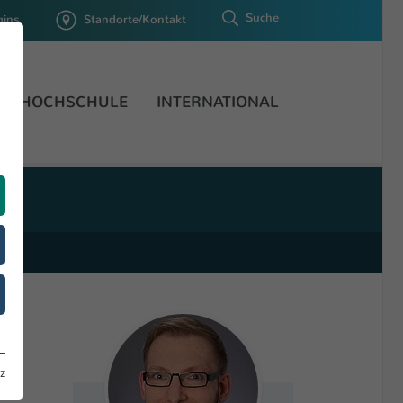
Suche
gins
Standorte/Kontakt
HOCHSCHULE
INTERNATIONAL
z