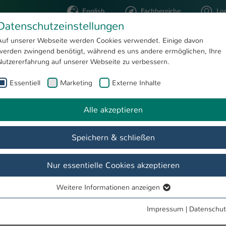
English
Fachbereiche
Lo
Datenschutzeinstellungen
Auf unserer Webseite werden Cookies verwendet. Einige davon
werden zwingend benötigt, während es uns andere ermöglichen, Ihre
STUDIUM
FORSCHUNG
Nutzererfahrung auf unserer Webseite zu verbessern.
Essentiell
Marketing
Externe Inhalte
ens Urschel
Alle akzeptieren
Speichern & schließen
Nur essentielle Cookies akzeptieren
Weitere Informationen anzeigen
Essentiell
Essentielle Cookies werden für grundlegende Funktionen der
Impressum
|
Datenschut
nz für die Pfalz
Webseite benötigt. Dadurch ist gewährleistet, dass die Webseite