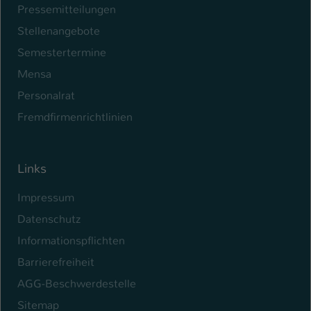
Pressemitteilungen
Name
be_typo_user
Stellenangebote
Semestertermine
Anbieter
TYPO3
Mensa
Laufzeit
1 Tag
Personalrat
Dieser Cookie teilt der Webseite mit, ob
Fremdfirmenrichtlinien
ein Besucher im Typo3-Backend
Zweck
angemeldet ist und Rechte besitzt diese
zu verwalten.
Links
Impressum
Datenschutz
Informationspflichten
Barrierefreiheit
AGG-Beschwerdestelle
Sitemap