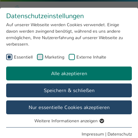
Zum Hauptinhalt springen
Menu
Hochschule Kaiserslautern
Datenschutzeinstellungen
Studium
Open submenu
8
Auf unserer Webseite werden Cookies verwendet. Einige
davon werden zwingend benötigt, während es uns andere
Sie sind hier:
Forschung
Open submenu
4
Jennifer Wölfel, M.Sc.
Profil
ermöglichen, Ihre Nutzererfahrung auf unserer Webseite zu
verbessern.
Hochschule
Open submenu
8
Jennifer Wölfel, M.Sc.
Essentiell
Marketing
Externe Inhalte
International
Open submenu
8
Alle akzeptieren
Übersicht
Speichern & schließen
Tätigkeiten
Projektmitarbeiterin
Nur essentielle Cookies akzeptieren
Mitarbeiterin FB IMST
Weitere Informationen anzeigen
Essentiell
Essentielle Cookies werden für grundlegende Funktionen
Impressum
|
Datenschutz