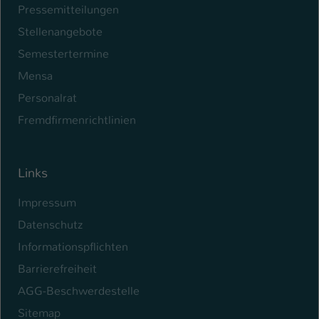
Pressemitteilungen
Name
be_typo_user
Stellenangebote
Semestertermine
Anbieter
TYPO3
Mensa
Laufzeit
1 Tag
Personalrat
Dieser Cookie teilt der Webseite mit, ob
Fremdfirmenrichtlinien
ein Besucher im Typo3-Backend
Zweck
angemeldet ist und Rechte besitzt diese
zu verwalten.
Links
Impressum
Datenschutz
Informationspflichten
Barrierefreiheit
AGG-Beschwerdestelle
Sitemap