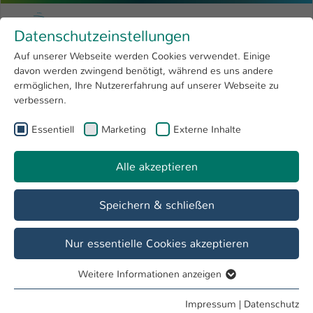
Zum Hauptinhalt springen
Menu
Hochschule Kaiserslautern
Datenschutzeinstellungen
Studium
Open submenu
8
Auf unserer Webseite werden Cookies verwendet. Einige
davon werden zwingend benötigt, während es uns andere
Sie sind hier:
Forschung
Open submenu
4
Irina Schott, M.Sc.
Profil
ermöglichen, Ihre Nutzererfahrung auf unserer Webseite zu
verbessern.
Hochschule
Open submenu
8
Irina Schott, M.Sc.
Essentiell
Marketing
Externe Inhalte
International
Open submenu
8
Alle akzeptieren
Übersicht
Speichern & schließen
Tätigkeiten
Assistentin FB BW
Nur essentielle Cookies akzeptieren
Weitere Informationen anzeigen
Essentiell
Essentielle Cookies werden für grundlegende Funktionen
Impressum
|
Datenschutz