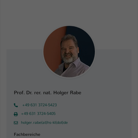
Einstellungen. Unter anderem eine zufällig
generierte ID, für die historische
Zweck
Speicherung Ihrer vorgenommen
Einstellungen, falls der Webseiten-
Betreiber dies eingestellt hat.
Name
fe_typo_user / PHPSESSID
Anbieter
TYPO3
Laufzeit
1 Woche
Dieses Cookie ist ein Standard-Session-
Prof. Dr. rer. nat. Holger Rabe
Cookie von TYPO3. Es speichert im Fall
eines Intranet-Logins die Session-ID. So
+49 631 3724-5423
Zweck
kann der eingeloggte Benutzer
+49 631 3724-5405
wiedererkannt werden und es wird ihm
Zugang zu geschützten Bereichen
holger.rabe(at)hs-kl(dot)de
gewährt.
Fachbereiche