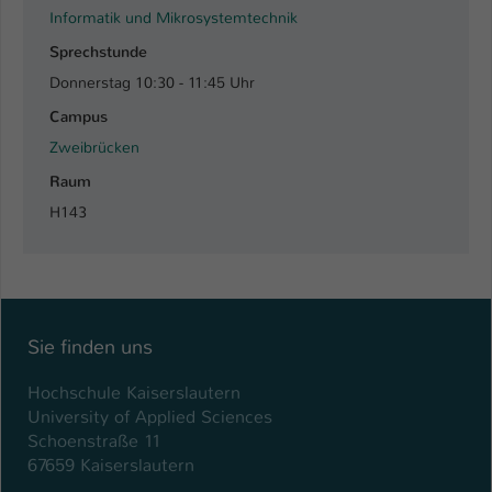
Informatik und Mikrosystemtechnik
Name
be_typo_user
Sprechstunde
Donnerstag 10:30 - 11:45 Uhr
Anbieter
TYPO3
Campus
Laufzeit
1 Tag
Zweibrücken
Dieser Cookie teilt der Webseite mit, ob
Raum
ein Besucher im Typo3-Backend
H143
Zweck
angemeldet ist und Rechte besitzt diese
zu verwalten.
Sie finden uns
Hochschule Kaiserslautern
University of Applied Sciences
Schoenstraße 11
67659 Kaiserslautern