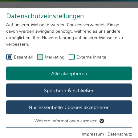
Zum Hauptinhalt springen
Menu
Hochschule Kaiserslautern
Datenschutzeinstellungen
Studium
Open submenu
8
Auf unserer Webseite werden Cookies verwendet. Einige
davon werden zwingend benötigt, während es uns andere
Sie sind hier:
Forschung
Open submenu
4
Prof. Dr. rer. nat. Holger Rabe
Profil
ermöglichen, Ihre Nutzererfahrung auf unserer Webseite zu
verbessern.
Hochschule
Open submenu
8
Prof. Dr. rer. nat. Holger Rabe
Essentiell
Marketing
Externe Inhalte
International
Open submenu
8
Alle akzeptieren
Übersicht
Projekte
Speichern & schließen
Lehrgebiete
Zelluläre Elektrophysiologie, Zellbiologie, Allgemeine
Nur essentielle Cookies akzeptieren
Medizin/Physiologie & Histologie
Weitere Informationen anzeigen
Essentiell
Forschungsgebiete
Essentielle Cookies werden für grundlegende Funktionen
Impressum
|
Datenschutz
- Neurobiologie mit den Schwerpunkt neurodegenerativer