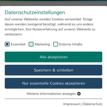
Zum Hauptinhalt springen
Menu
Hochschule Kaiserslautern
Datenschutzeinstellungen
Studium
Open submenu
8
Auf unserer Webseite werden Cookies verwendet. Einige
davon werden zwingend benötigt, während es uns andere
Sie sind hier:
Forschung
Open submenu
4
Dipl.- Designer (FH) Hans-Georg Merkel
Profil
ermöglichen, Ihre Nutzererfahrung auf unserer Webseite zu
verbessern.
Hochschule
Open submenu
8
Dipl.- Designer (FH) Hans-Georg Merkel
Essentiell
Marketing
Externe Inhalte
International
Open submenu
8
Alle akzeptieren
Übersicht
Veranstaltungen
Speichern & schließen
Nur essentielle Cookies akzeptieren
Weitere Informationen anzeigen
Essentiell
Essentielle Cookies werden für grundlegende Funktionen
Impressum
|
Datenschutz