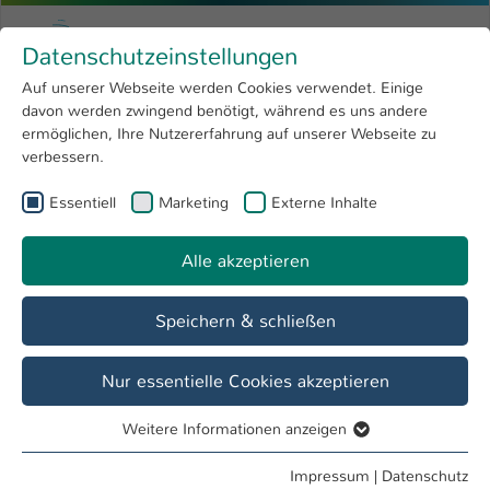
Zum Hauptinhalt springen
Menu
Hochschule Kaiserslautern
Datenschutzeinstellungen
Studium
Open submenu
8
Auf unserer Webseite werden Cookies verwendet. Einige
davon werden zwingend benötigt, während es uns andere
Sie sind hier:
Forschung
Open submenu
4
Dr. jur. Hanno Dornseifer
Profil
ermöglichen, Ihre Nutzererfahrung auf unserer Webseite zu
verbessern.
Hochschule
Open submenu
8
Dr. jur. Hanno Dornseifer
Essentiell
Marketing
Externe Inhalte
International
Open submenu
8
Alle akzeptieren
Übersicht
Veranstaltungen
Speichern & schließen
Lehrgebiete
Energiewirtschaftsrecht Deutschland und Europa
Nur essentielle Cookies akzeptieren
Weitere Informationen anzeigen
Tätigkeiten
Essentiell
Lehrbeauftragter FB BW
Essentielle Cookies werden für grundlegende Funktionen
Impressum
|
Datenschutz