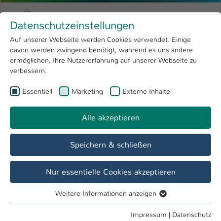
Zum Hauptinhalt springen
Menu
Hochschule Kaiserslautern
Datenschutzeinstellungen
Studium
Open submenu
8
Auf unserer Webseite werden Cookies verwendet. Einige
davon werden zwingend benötigt, während es uns andere
Sie sind hier:
Forschung
Open submenu
4
Dipl.-Ing. (FH) Axel Weber
Profil
ermöglichen, Ihre Nutzererfahrung auf unserer Webseite zu
verbessern.
Hochschule
Open submenu
8
Dipl.-Ing. (FH) Axel Weber
Essentiell
Marketing
Externe Inhalte
International
Open submenu
8
Alle akzeptieren
Übersicht
Speichern & schließen
Tätigkeiten
Lehrbeauftragter FB AING
Nur essentielle Cookies akzeptieren
Assistent FB AING
Weitere Informationen anzeigen
Essentiell
Essentielle Cookies werden für grundlegende Funktionen
Impressum
|
Datenschutz