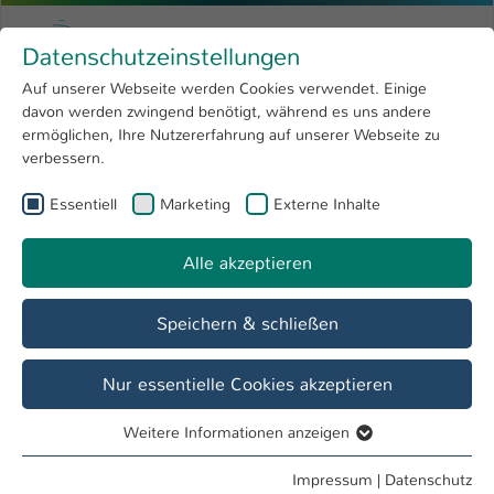
Zum Hauptinhalt springen
Menu
Hochschule Kaiserslautern
Datenschutzeinstellungen
Studium
Open submenu
8
Auf unserer Webseite werden Cookies verwendet. Einige
davon werden zwingend benötigt, während es uns andere
Sie sind hier:
Forschung
Open submenu
4
Anette Burckardt
Profil
ermöglichen, Ihre Nutzererfahrung auf unserer Webseite zu
verbessern.
Hochschule
Open submenu
8
Anette Burckardt
Essentiell
Marketing
Externe Inhalte
International
Open submenu
8
Alle akzeptieren
Übersicht
Speichern & schließen
Tätigkeiten
Allgemeine Verwaltung
Nur essentielle Cookies akzeptieren
Weitere Informationen anzeigen
Essentiell
Essentielle Cookies werden für grundlegende Funktionen
Impressum
|
Datenschutz