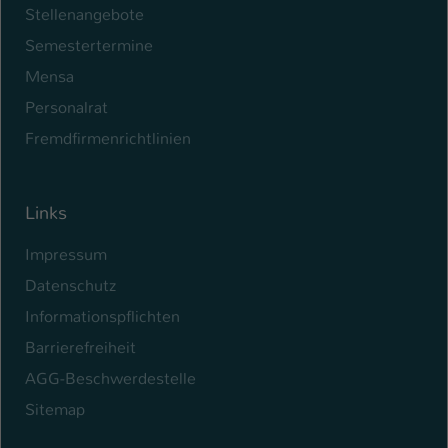
Stellenangebote
Name
be_typo_user
Semestertermine
Mensa
Anbieter
TYPO3
Personalrat
Laufzeit
1 Tag
Fremdfirmenrichtlinien
Dieser Cookie teilt der Webseite mit, ob
ein Besucher im Typo3-Backend
Zweck
angemeldet ist und Rechte besitzt diese
Links
zu verwalten.
Impressum
Datenschutz
Informationspflichten
Barrierefreiheit
AGG-Beschwerdestelle
Sitemap