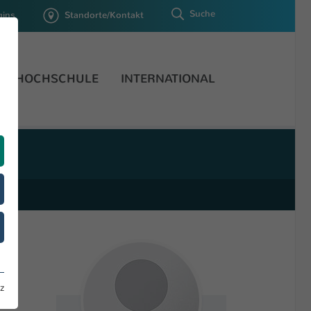
Suche
gins
Standorte/Kontakt
HOCHSCHULE
INTERNATIONAL
z