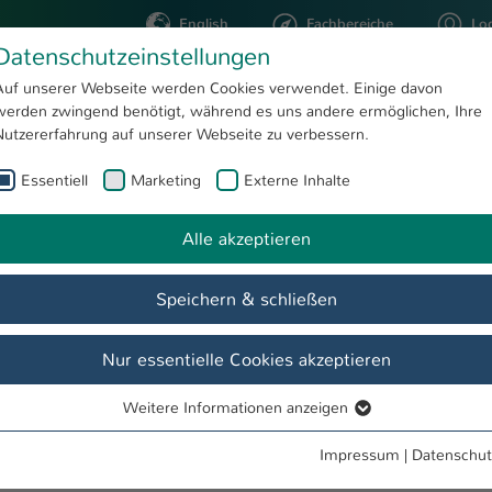
English
Fachbereiche
Lo
Datenschutzeinstellungen
Auf unserer Webseite werden Cookies verwendet. Einige davon
werden zwingend benötigt, während es uns andere ermöglichen, Ihre
STUDIUM
FORSCHUNG
Nutzererfahrung auf unserer Webseite zu verbessern.
Essentiell
Marketing
Externe Inhalte
ndreas Karr
Alle akzeptieren
Speichern & schließen
Nur essentielle Cookies akzeptieren
Weitere Informationen anzeigen
Essentiell
Essentielle Cookies werden für grundlegende Funktionen der
Impressum
|
Datenschut
Webseite benötigt. Dadurch ist gewährleistet, dass die Webseite