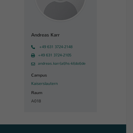
Andreas Karr
+49 631 3724-2148
+49 631 3724-2105
andreas.karr(at)hs-kl(dot)de
Campus
Kaiserslautern
Raum
A018