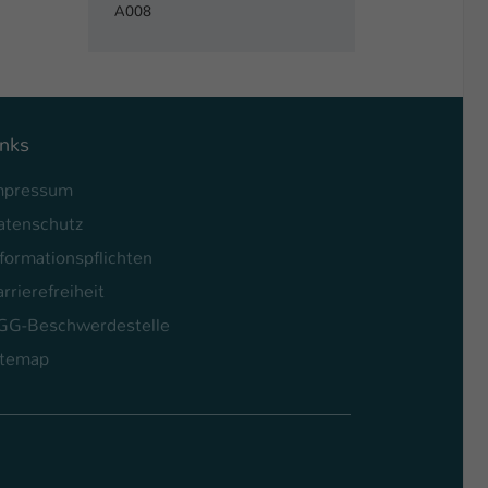
A008
inks
mpressum
atenschutz
formationspflichten
rrierefreiheit
GG-Beschwerdestelle
itemap
l