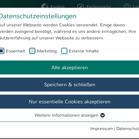
English
Fachbereiche
Lo
Datenschutzeinstellungen
Auf unserer Webseite werden Cookies verwendet. Einige davon
werden zwingend benötigt, während es uns andere ermöglichen, Ihre
STUDIUM
FORSCHUNG
Nutzererfahrung auf unserer Webseite zu verbessern.
Essentiell
Marketing
Externe Inhalte
Prof. Dr.-Ing. habil. Alexander Lavrov
Alle akzeptieren
v
Speichern & schließen
Nur essentielle Cookies akzeptieren
Weitere Informationen anzeigen
Essentiell
 der Logistik
Essentielle Cookies werden für grundlegende Funktionen der
Impressum
|
Datenschut
Webseite benötigt. Dadurch ist gewährleistet, dass die Webseite