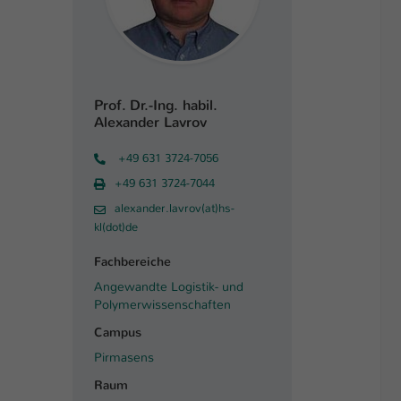
Prof. Dr.-Ing. habil.
Alexander Lavrov
+49 631 3724-7056
+49 631 3724-7044
alexander.lavrov(at)hs-
kl(dot)de
Fachbereiche
Angewandte Logistik- und
Polymerwissenschaften
Campus
Pirmasens
Raum