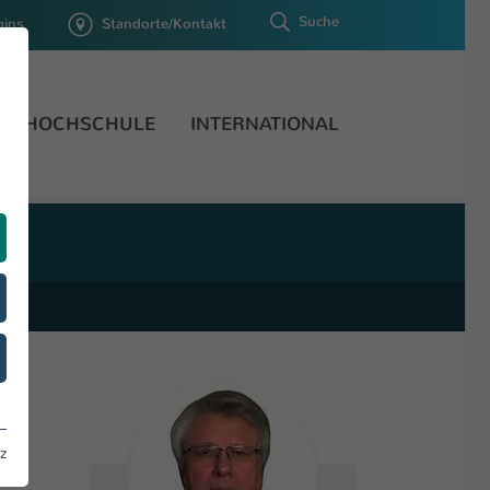
Suche
gins
Standorte/Kontakt
HOCHSCHULE
INTERNATIONAL
z