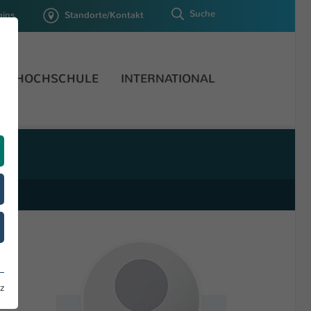
Suche
gins
Standorte/Kontakt
HOCHSCHULE
INTERNATIONAL
z