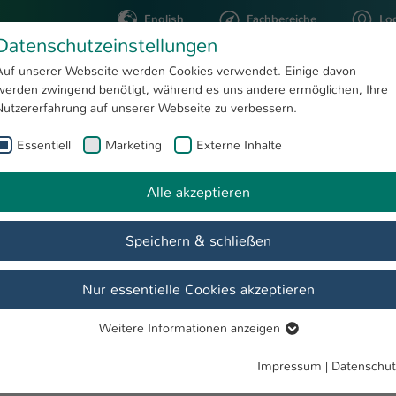
English
Fachbereiche
Lo
Datenschutzeinstellungen
Auf unserer Webseite werden Cookies verwendet. Einige davon
werden zwingend benötigt, während es uns andere ermöglichen, Ihre
STUDIUM
FORSCHUNG
Nutzererfahrung auf unserer Webseite zu verbessern.
Essentiell
Marketing
Externe Inhalte
Achim Nunenmann, OStA a.D.
Alle akzeptieren
Speichern & schließen
Nur essentielle Cookies akzeptieren
Weitere Informationen anzeigen
Essentiell
Essentielle Cookies werden für grundlegende Funktionen der
Impressum
|
Datenschut
Webseite benötigt. Dadurch ist gewährleistet, dass die Webseite