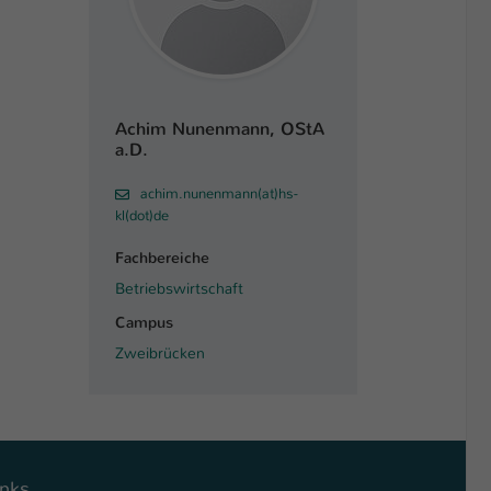
Achim Nunenmann, OStA
a.D.
achim.nunenmann(at)hs-
kl(dot)de
Fachbereiche
Betriebswirtschaft
Campus
Zweibrücken
inks