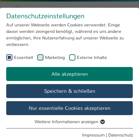
Zum Hauptinhalt springen
Menu
Hochschule Kaiserslautern
Datenschutzeinstellungen
Studium
Open submenu
8
Auf unserer Webseite werden Cookies verwendet. Einige
davon werden zwingend benötigt, während es uns andere
Sie sind hier:
Forschung
Open submenu
4
Personenverzeichnis
ermöglichen, Ihre Nutzererfahrung auf unserer Webseite zu
verbessern.
Hochschule
Open submenu
8
Prof. Dr. Michael Jacob
Essentiell
Marketing
Externe Inhalte
International
Open submenu
8
Alle akzeptieren
Übersicht
Veranstaltungen
Speichern & schließen
Biographie
Ausbildung
Nur essentielle Cookies akzeptieren
Volksbank Saarbrücken eG (jetzt: Bank 1
Weitere Informationen anzeigen
Saar),Bankkaufmann
Essentiell
Essentielle Cookies werden für grundlegende Funktionen
Universität des Saarlandes, Diplom-Kaufmann
Impressum
|
Datenschutz