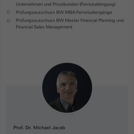
Unternehmen und Privatkunden (Fernstudiengang)
Name
be_typo_user
Prüfungsausschuss BW MBA-Fernstudiengänge
Prüfungsausschuss BW Master Financial Planning und
Anbieter
TYPO3
Financial Sales Management
Laufzeit
1 Tag
Dieser Cookie teilt der Webseite mit, ob
ein Besucher im Typo3-Backend
Zweck
angemeldet ist und Rechte besitzt diese
zu verwalten.
Prof. Dr. Michael Jacob