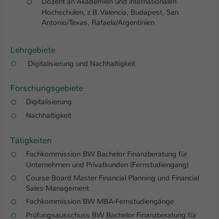
Dozent an Akademien und internationalen
Einstellungen. Unter anderem eine zufällig
Hochschulen, z.B. Valencia, Budapest, San
generierte ID, für die historische
Zweck
Antonio/Texas, Rafaela/Argentinien
Speicherung Ihrer vorgenommen
Einstellungen, falls der Webseiten-
Betreiber dies eingestellt hat.
Lehrgebiete
Digitalisierung und Nachhaltigkeit
Name
fe_typo_user / PHPSESSID
Forschungsgebiete
Anbieter
TYPO3
Digitalisierung
Nachhaltigkeit
Laufzeit
1 Woche
Tätigkeiten
Dieses Cookie ist ein Standard-Session-
Cookie von TYPO3. Es speichert im Fall
Fachkommission BW Bachelor Finanzberatung für
eines Intranet-Logins die Session-ID. So
Unternehmen und Privatkunden (Fernstudiengang)
Zweck
kann der eingeloggte Benutzer
Course Board Master Financial Planning und Financial
wiedererkannt werden und es wird ihm
Sales Management
Zugang zu geschützten Bereichen
Fachkommission BW MBA-Fernstudiengänge
gewährt.
Prüfungsausschuss BW Bachelor Finanzberatung für