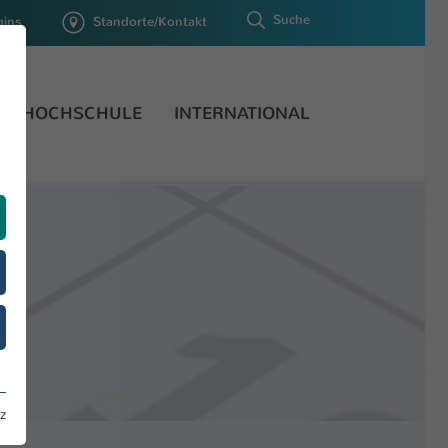
Suche
gins
Standorte/Kontakt
HOCHSCHULE
INTERNATIONAL
z