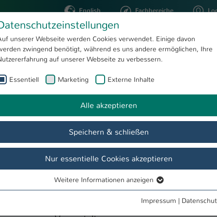
English
Fachbereiche
Lo
Datenschutzeinstellungen
Auf unserer Webseite werden Cookies verwendet. Einige davon
werden zwingend benötigt, während es uns andere ermöglichen, Ihre
STUDIUM
FORSCHUNG
Nutzererfahrung auf unserer Webseite zu verbessern.
Essentiell
Marketing
Externe Inhalte
Detailanzeige Termine & Events
Alle akzeptieren
Speichern & schließen
er
Nur essentielle Cookies akzeptieren
Weitere Informationen anzeigen
Essentiell
Essentielle Cookies werden für grundlegende Funktionen der
Impressum
|
Datenschut
Webseite benötigt. Dadurch ist gewährleistet, dass die Webseite