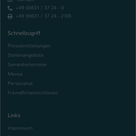
+49 (0)631 / 37 24 - 0
Name
be_typo_user
+49 (0)631 / 37 24 - 2105
Anbieter
TYPO3
Schnellzugriff
Laufzeit
1 Tag
Pressemitteilungen
Dieser Cookie teilt der Webseite mit, ob
Stellenangebote
ein Besucher im Typo3-Backend
Zweck
angemeldet ist und Rechte besitzt diese
Semestertermine
zu verwalten.
Mensa
Personalrat
Fremdfirmenrichtlinien
Links
Impressum