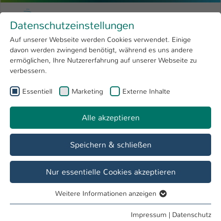
Zum Hauptinhalt springen
Menu
Hochschule Kaiserslautern
Datenschutzeinstellungen
Studium
Open submenu
8
Auf unserer Webseite werden Cookies verwendet. Einige
davon werden zwingend benötigt, während es uns andere
Sie sind hier:
Forschung
Open submenu
4
Termine & Events
ermöglichen, Ihre Nutzererfahrung auf unserer Webseite zu
verbessern.
Hochschule
Open submenu
8
Essentiell
Marketing
Externe Inhalte
International
Open submenu
8
Veranstaltung
Ausbildungsbörse Kaiserslautern: Ab uff de
Alle akzeptieren
Betze!
Speichern & schließen
Nur essentielle Cookies akzeptieren
Datum / Uhrzeit
03. Jun / 09:00 Uhr - 15:00 Uhr
Weitere Informationen anzeigen
Essentiell
Essentielle Cookies werden für grundlegende Funktionen
Impressum
|
Datenschutz