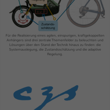
Einstellungen. Unter anderem eine zufällig
generierte ID, für die historische
Zweck
Speicherung Ihrer vorgenommen
Einstellungen, falls der Webseiten-
Betreiber dies eingestellt hat.
Für die Realisierung eines agilen, einspurigen, kraftgekoppelten
Name
fe_typo_user / PHPSESSID
Anhängers sind drei zentrale Themenfelder zu beleuchten und
Lösungen über den Stand der Technik hinaus zu finden: die
Anbieter
TYPO3
Systemauslegung, die Zustandsschätzung und die adaptive
Regelung.
Laufzeit
1 Woche
Dieses Cookie ist ein Standard-Session-
Cookie von TYPO3. Es speichert im Fall
eines Intranet-Logins die Session-ID. So
Zweck
kann der eingeloggte Benutzer
wiedererkannt werden und es wird ihm
Zugang zu geschützten Bereichen
gewährt.