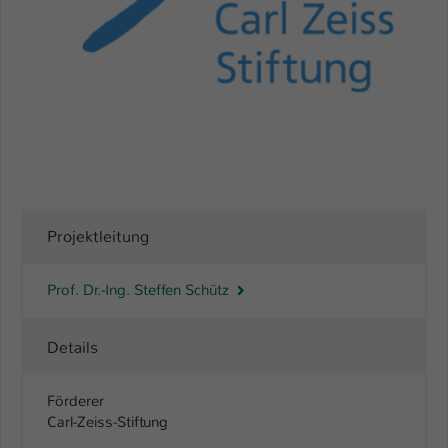
Name
be_typo_user
Anbieter
TYPO3
Laufzeit
1 Tag
Dieser Cookie teilt der Webseite mit, ob
ein Besucher im Typo3-Backend
Zweck
angemeldet ist und Rechte besitzt diese
zu verwalten.
Projektleitung
Prof. Dr.-Ing. Steffen Schütz
Details
Förderer
Carl-Zeiss-Stiftung