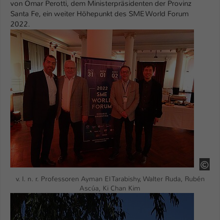
von Omar Perotti, dem Ministerpräsidenten der Provinz
Santa Fe, ein weiter Höhepunkt des SME World Forum
Name
be_typo_user
2022.
Show larger version
Anbieter
TYPO3
Laufzeit
1 Tag
Dieser Cookie teilt der Webseite mit, ob
ein Besucher im Typo3-Backend
Zweck
angemeldet ist und Rechte besitzt diese
zu verwalten.
HS
v. l. n. r. Professoren Ayman El Tarabishy, Walter Ruda, Rubén
Ascúa, Ki Chan Kim
Show larger version