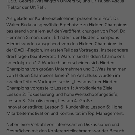
ICSB, George Washington University) und Dr. Rubén Ascúa
Einstellungen. Unter anderem eine zufällig
(Rektor der UNRaf).
generierte ID, für die historische
Zweck
Speicherung Ihrer vorgenommen
Als geladener Konferenzteilnehmer präsentierte Prof. Dr.
Einstellungen, falls der Webseiten-
Walter Ruda ausgewählte Ergebnisse zu Hidden Champions,
Betreiber dies eingestellt hat.
basierend vor allem auf den Veröffentlichungen von Prof. Dr.
Hermann Simon, dem „Erfinder“ der Hidden Champions.
Hierbei wurden ausgehend von den Hidden Champions in
Name
fe_typo_user / PHPSESSID
der DACH-Region, im ersten Teil des Vortrages, insbesondere
drei Fragen beantwortet: 1.Warum sind Hidden Champions
Anbieter
TYPO3
so erfolgreich? 2. Wodurch unterscheiden sich Hidden
Champions von großen Unternehmen und 3. Was kann man
Laufzeit
1 Woche
von Hidden Champions lernen? Im Anschluss wurden im
zweiten Teil des Vortrages sechs „Lessons“ der Hidden
Dieses Cookie ist ein Standard-Session-
Champions vorgestellt: Lesson 1: Ambitionierte Ziele;
Cookie von TYPO3. Es speichert im Fall
Lesson 2: Fokussierung und hohe Wertschöpfungstiefe;
eines Intranet-Logins die Session-ID. So
Lesson 3: Globalisierung; Lesson 4: Große
Zweck
kann der eingeloggte Benutzer
Innovationsstärke; Lesson 5: Kundenähe; Lesson 6: Hohe
wiedererkannt werden und es wird ihm
Mitarbeitermotivation und Kontinuität im Top Management.
Zugang zu geschützten Bereichen
Neben einer Vielzahl von interessanten Diskussionen und
gewährt.
Gesprächen mit den Konferenzteilnehmern war der Besuch