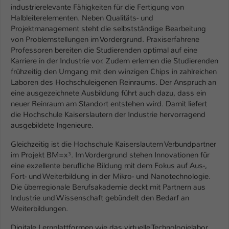
industrierelevante Fähigkeiten für die Fertigung von
Name
Halbleiterelementen. Neben Qualitäts- und
be_typo_user
Projektmanagement steht die selbstständige Bearbeitung
von Problemstellungen im Vordergrund. Praxiserfahrene
Anbieter
TYPO3
Professoren bereiten die Studierenden optimal auf eine
Karriere in der Industrie vor. Zudem erlernen die Studierenden
Laufzeit
1 Tag
frühzeitig den Umgang mit den winzigen Chips in zahlreichen
Laboren des Hochschuleigenen Reinraums. Der Anspruch an
Dieser Cookie teilt der Webseite mit, ob
eine ausgezeichnete Ausbildung führt auch dazu, dass ein
ein Besucher im Typo3-Backend
Zweck
neuer Reinraum am Standort entstehen wird. Damit liefert
angemeldet ist und Rechte besitzt diese
die Hochschule Kaiserslautern der Industrie hervorragend
zu verwalten.
ausgebildete Ingenieure.
Gleichzeitig ist die Hochschule Kaiserslautern Verbundpartner
im Projekt BM=x³. Im Vordergrund stehen Innovationen für
eine exzellente berufliche Bildung mit dem Fokus auf Aus-,
Fort- und Weiterbildung in der Mikro- und Nanotechnologie.
Die überregionale Berufsakademie deckt mit Partnern aus
Industrie und Wissenschaft gebündelt den Bedarf an
Weiterbildungen.
Digitale Lernplattformen wie das virtuelle Technologielabor