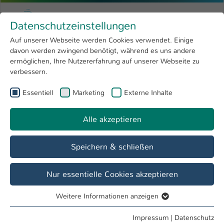
Zum Hauptinhalt springen
Menu
Hochschule Kaiserslautern
Datenschutzeinstellungen
Studium
Open submenu
8
Auf unserer Webseite werden Cookies verwendet. Einige
davon werden zwingend benötigt, während es uns andere
Sie sind hier:
Forschung
Open submenu
4
Menschen und Projekte
ermöglichen, Ihre Nutzererfahrung auf unserer Webseite zu
verbessern.
Hochschule
Open submenu
8
Essentiell
Marketing
Externe Inhalte
Show larger version
International
Open submenu
8
Alle akzeptieren
Speichern & schließen
Nur essentielle Cookies akzeptieren
Weitere Informationen anzeigen
Essentiell
Ma
Essentielle Cookies werden für grundlegende Funktionen
Impressum
|
Datenschutz