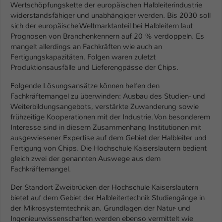
Einstellungen. Unter anderem eine zufällig
Wertschöpfungskette der europäischen Halbleiterindustrie
generierte ID, für die historische
widerstandsfähiger und unabhängiger werden. Bis 2030 soll
Zweck
Speicherung Ihrer vorgenommen
sich der europäische Weltmarktanteil bei Halbleitern laut
Einstellungen, falls der Webseiten-
Prognosen von Branchenkennern auf 20 % verdoppeln. Es
mangelt allerdings an Fachkräften wie auch an
Betreiber dies eingestellt hat.
Fertigungskapazitäten. Folgen waren zuletzt
Produktionsausfälle und Lieferengpässe der Chips.
Name
fe_typo_user / PHPSESSID
Folgende Lösungsansätze können helfen den
Fachkräftemangel zu überwinden: Ausbau des Studien- und
Anbieter
TYPO3
Weiterbildungsangebots, verstärkte Zuwanderung sowie
frühzeitige Kooperationen mit der Industrie. Von besonderem
Laufzeit
1 Woche
Interesse sind in diesem Zusammenhang Institutionen mit
ausgewiesener Expertise auf dem Gebiet der Halbleiter und
Dieses Cookie ist ein Standard-Session-
Fertigung von Chips. Die Hochschule Kaiserslautern bedient
Cookie von TYPO3. Es speichert im Fall
gleich zwei der genannten Auswege aus dem
eines Intranet-Logins die Session-ID. So
Fachkräftemangel.
Zweck
kann der eingeloggte Benutzer
wiedererkannt werden und es wird ihm
Der Standort Zweibrücken der Hochschule Kaiserslautern
Zugang zu geschützten Bereichen
bietet auf dem Gebiet der Halbleitertechnik Studiengänge in
gewährt.
der Mikrosystemtechnik an. Grundlagen der Natur- und
Ingenieurwissenschaften werden ebenso vermittelt wie