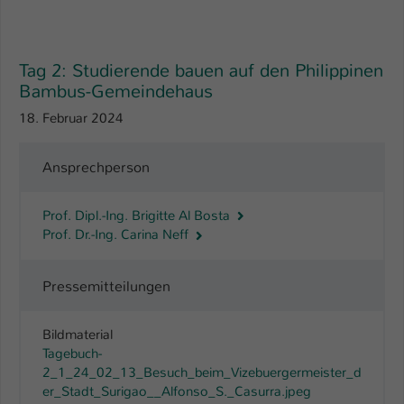
Name
be_typo_user
Tag 2: Studierende bauen auf den Philippinen
Anbieter
TYPO3
Bambus-Gemeindehaus
Laufzeit
1 Tag
18. Februar 2024
Dieser Cookie teilt der Webseite mit, ob
Ansprechperson
ein Besucher im Typo3-Backend
Zweck
angemeldet ist und Rechte besitzt diese
zu verwalten.
Prof. Dipl.-Ing. Brigitte Al Bosta
Prof. Dr.-Ing. Carina Neff
Pressemitteilungen
Bildmaterial
Tagebuch-
2_1_24_02_13_Besuch_beim_Vizebuergermeister_d
er_Stadt_Surigao__Alfonso_S._Casurra.jpeg