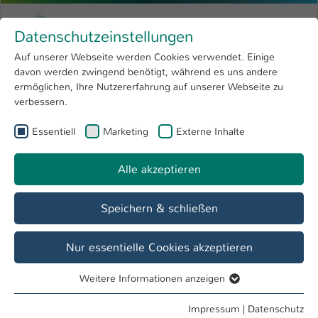
Zum Hauptinhalt springen
Menu
Hochschule Kaiserslautern
Datenschutzeinstellungen
Studium
Open submenu
8
Auf unserer Webseite werden Cookies verwendet. Einige
davon werden zwingend benötigt, während es uns andere
Sie sind hier:
Forschung
Open submenu
4
Menschen und Projekte
ermöglichen, Ihre Nutzererfahrung auf unserer Webseite zu
verbessern.
Hochschule
Open submenu
8
Essentiell
Marketing
Externe Inhalte
International
Open submenu
8
Alle akzeptieren
Speichern & schließen
Nur essentielle Cookies akzeptieren
Weitere Informationen anzeigen
Essentiell
Essentielle Cookies werden für grundlegende Funktionen
Impressum
|
Datenschutz