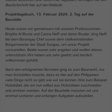
Einstellungen. Unter anderem eine zufällig
Baufortschritt hier auf der Website.
generierte ID, für die historische
Zweck
Speicherung Ihrer vorgenommen
Projekttagebuch, 13. Februar 2024: 2. Tag auf der
Einstellungen, falls der Webseiten-
Baustelle
Betreiber dies eingestellt hat.
Heute waren wir gemeinsam mit unseren Professorinnen
Brigitte Al Bosta und Carina Neff und deren Bruder Jörg Neff
bei dem Barangay Chef sowie dem stellvertretenden
Name
fe_typo_user / PHPSESSID
Bürgermeister der Stadt Surigao, um unser Projekt
vorzustellen. Beide waren sehr angetan und wollen dieses
Anbieter
TYPO3
unterstützen. Wir haben uns sehr geehrt und herzlich
willkommen gefühlt.
Laufzeit
1 Woche
Nach den erfolgreichen Terminen ging es zum Baumarkt, wo
Dieses Cookie ist ein Standard-Session-
man feststellen musste, dass es hier auf den Philippinen
Cookie von TYPO3. Es speichert im Fall
viele Dinge nicht so gibt wie wir sie kennen. Wie zum Beispiel
eines Intranet-Logins die Session-ID. So
Holzdübel, die wir nun selbst aus Holzstäben zuschneiden
Zweck
kann der eingeloggte Benutzer
und anritzen werden. Auf der Baustelle mussten wir uns
wiedererkannt werden und es wird ihm
erstmal sortieren und anfangen Aufgaben aufzuteilen
.
Zugang zu geschützten Bereichen
gewährt.