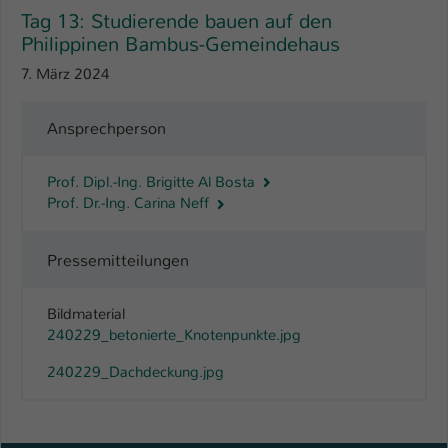
Einstellungen. Unter anderem eine zufällig
Tag 13: Studierende bauen auf den
generierte ID, für die historische
Zweck
Philippinen Bambus-Gemeindehaus
Speicherung Ihrer vorgenommen
Einstellungen, falls der Webseiten-
7. März 2024
Betreiber dies eingestellt hat.
Ansprechperson
Name
fe_typo_user / PHPSESSID
Prof. Dipl.-Ing. Brigitte Al Bosta
Anbieter
TYPO3
Prof. Dr.-Ing. Carina Neff
Laufzeit
1 Woche
Pressemitteilungen
Dieses Cookie ist ein Standard-Session-
Cookie von TYPO3. Es speichert im Fall
Bildmaterial
eines Intranet-Logins die Session-ID. So
240229_betonierte_Knotenpunkte.jpg
Zweck
kann der eingeloggte Benutzer
240229_Dachdeckung.jpg
wiedererkannt werden und es wird ihm
Zugang zu geschützten Bereichen
gewährt.