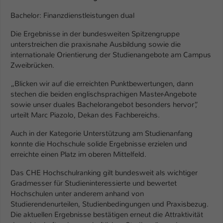
Einstellungen. Unter anderem eine zufällig
generierte ID, für die historische
Bachelor: Finanzdienstleistungen dual
Zweck
Speicherung Ihrer vorgenommen
Die Ergebnisse in der bundesweiten Spitzengruppe
Einstellungen, falls der Webseiten-
unterstreichen die praxisnahe Ausbildung sowie die
Betreiber dies eingestellt hat.
internationale Orientierung der Studienangebote am Campus
Zweibrücken.
Name
fe_typo_user / PHPSESSID
„Blicken wir auf die erreichten Punktbewertungen, dann
stechen die beiden englischsprachigen Master-Angebote
Anbieter
TYPO3
sowie unser duales Bachelorangebot besonders hervor“,
urteilt Marc Piazolo, Dekan des Fachbereichs.
Laufzeit
1 Woche
Auch in der Kategorie Unterstützung am Studienanfang
Dieses Cookie ist ein Standard-Session-
konnte die Hochschule solide Ergebnisse erzielen und
Cookie von TYPO3. Es speichert im Fall
erreichte einen Platz im oberen Mittelfeld.
eines Intranet-Logins die Session-ID. So
Das CHE Hochschulranking gilt bundesweit als wichtiger
Zweck
kann der eingeloggte Benutzer
Gradmesser für Studieninteressierte und bewertet
wiedererkannt werden und es wird ihm
Hochschulen unter anderem anhand von
Zugang zu geschützten Bereichen
Studierendenurteilen, Studienbedingungen und Praxisbezug.
gewährt.
Die aktuellen Ergebnisse bestätigen erneut die Attraktivität