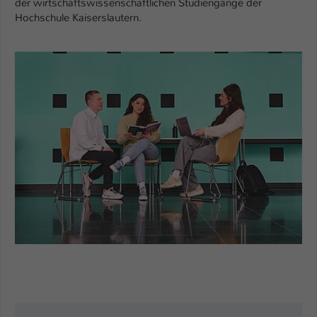
der wirtschaftswissenschaftlichen Studiengänge der
Hochschule Kaiserslautern.
Name
be_typo_user
Anbieter
TYPO3
Laufzeit
1 Tag
Dieser Cookie teilt der Webseite mit, ob
ein Besucher im Typo3-Backend
Zweck
angemeldet ist und Rechte besitzt diese
zu verwalten.