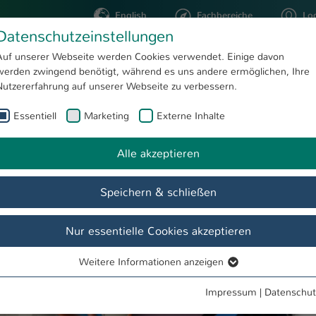
English
Fachbereiche
Lo
Datenschutzeinstellungen
Auf unserer Webseite werden Cookies verwendet. Einige davon
werden zwingend benötigt, während es uns andere ermöglichen, Ihre
STUDIUM
FORSCHUNG
Nutzererfahrung auf unserer Webseite zu verbessern.
Essentiell
Marketing
Externe Inhalte
skills4chips
te
Alle akzeptieren
Speichern & schließen
Nur essentielle Cookies akzeptieren
Weitere Informationen anzeigen
Essentiell
Essentielle Cookies werden für grundlegende Funktionen der
Impressum
|
Datenschut
Webseite benötigt. Dadurch ist gewährleistet, dass die Webseite