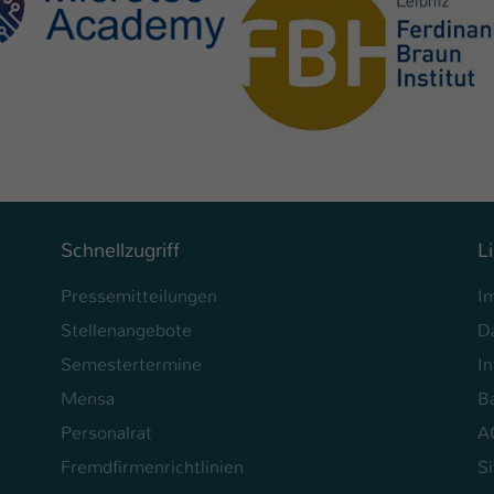
Laufzeit
1 Tag
Dieser Cookie teilt der Webseite mit, ob ein
Zweck
Besucher im Typo3-Backend angemeldet ist und
Rechte besitzt diese zu verwalten.
Schnellzugriff
L
Pressemitteilungen
I
Stellenangebote
D
Semestertermine
In
Mensa
Ba
Personalrat
A
Fremdfirmenrichtlinien
S