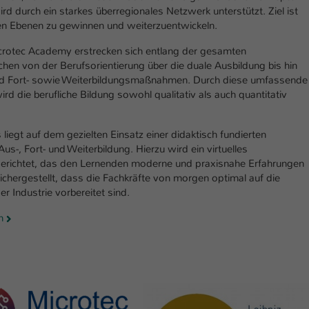
Ihrer vorgenommen Einstellungen, falls der
rd durch ein starkes überregionales Netzwerk unterstützt. Ziel ist
Webseiten-Betreiber dies eingestellt hat.
llen Ebenen zu gewinnen und weiterzuentwickeln.
crotec Academy erstrecken sich entlang der gesamten
Name
fe_typo_user / PHPSESSID
ichen von der Berufsorientierung über die duale Ausbildung bis hin
nd Fort- sowie Weiterbildungsmaßnahmen. Durch diese umfassende
Anbieter
TYPO3
 die berufliche Bildung sowohl qualitativ als auch quantitativ
Laufzeit
1 Woche
liegt auf dem gezielten Einsatz einer didaktisch fundierten
 Aus-, Fort- und Weiterbildung. Hierzu wird ein virtuelles
Dieses Cookie ist ein Standard-Session-Cookie
gerichtet, das den Lernenden moderne und praxisnahe Erfahrungen
von TYPO3. Es speichert im Fall eines Intranet-
ichergestellt, dass die Fachkräfte von morgen optimal auf die
Zweck
Logins die Session-ID. So kann der eingeloggte
 Industrie vorbereitet sind.
Benutzer wiedererkannt werden und es wird
ihm Zugang zu geschützten Bereichen gewährt.
n
Name
be_typo_user
Anbieter
TYPO3