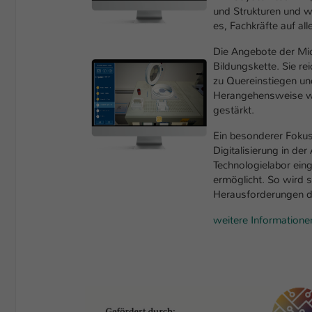
und Strukturen und wi
es, Fachkräfte auf a
Die Angebote der Mi
Bildungskette. Sie re
zu Quereinstiegen u
Herangehensweise wird
gestärkt.
Ein besonderer Fokus 
Digitalisierung in der
Technologielabor ein
ermöglicht. So wird s
Herausforderungen der
weitere Informatione