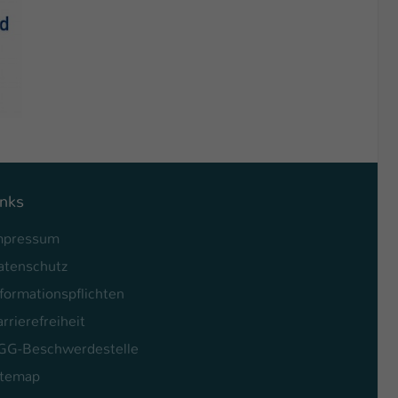
inks
mpressum
atenschutz
formationspflichten
rrierefreiheit
GG-Beschwerdestelle
itemap