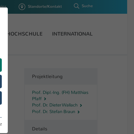
Suche
gins
Standorte/Kontakt
HOCHSCHULE
INTERNATIONAL
Projektleitung
Prof. Dipl.-Ing. (FH) Matthias
Pfaff
Prof. Dr. Dieter Wallach
Prof. Dr. Stefan Braun
z
Details