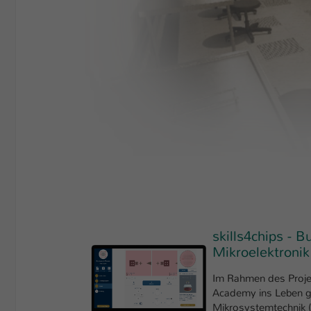
skills4chips - 
Mikroelektronik
Im Rahmen des Projek
Academy ins Leben ge
Mikrosystemtechnik (