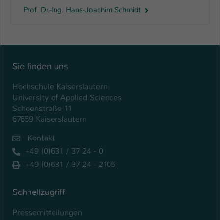
Prof. Dr.-Ing. Hans-Joachim Schmidt
Name
be_typo_user
Anbieter
TYPO3
Laufzeit
1 Tag
Sie finden uns
Dieser Cookie teilt der Webseite mit, ob
Hochschule Kaiserslautern
ein Besucher im Typo3-Backend
Zweck
University of Applied Sciences
angemeldet ist und Rechte besitzt diese
Schoenstraße 11
zu verwalten.
67659 Kaiserslautern
Kontakt
+49 (0)631 / 37 24 - 0
+49 (0)631 / 37 24 - 2105
Schnellzugriff
Pressemitteilungen