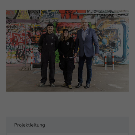
Einstellungen. Unter anderem eine zufällig
generierte ID, für die historische
Zweck
Speicherung Ihrer vorgenommen
Einstellungen, falls der Webseiten-
Betreiber dies eingestellt hat.
Name
fe_typo_user / PHPSESSID
Anbieter
TYPO3
Laufzeit
1 Woche
Dieses Cookie ist ein Standard-Session-
Cookie von TYPO3. Es speichert im Fall
eines Intranet-Logins die Session-ID. So
Zweck
kann der eingeloggte Benutzer
wiedererkannt werden und es wird ihm
Zugang zu geschützten Bereichen
Projektleitung
gewährt.