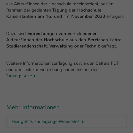
Einstellungen. Unter anderem eine zufällig
alle Akteur*innen der Hochschule miteinbezieht, soll im
generierte ID, für die historische
Rahmen der geplanten
Tagung der Hochschule
Zweck
Speicherung Ihrer vorgenommen
Kaiserslautern am 16. und 17. November 2023
erfolgen.
Einstellungen, falls der Webseiten-
Betreiber dies eingestellt hat.
Dazu sind
Einreichungen von verschiedenen
Akteur*innen der Hochschule aus den Bereichen Lehre,
Studierendenschaft, Verwaltung oder Technik
gefragt.
Name
fe_typo_user / PHPSESSID
Anbieter
TYPO3
Weitere Informationen zur Tagung sowie den Call als PDF
und den Link zur Einreichung finden Sie auf der
Laufzeit
1 Woche
Tagungsseite
Dieses Cookie ist ein Standard-Session-
Cookie von TYPO3. Es speichert im Fall
eines Intranet-Logins die Session-ID. So
Zweck
kann der eingeloggte Benutzer
Mehr Informationen
wiedererkannt werden und es wird ihm
Zugang zu geschützten Bereichen
Hier geht's zur Tagungs-Webseite!
gewährt.