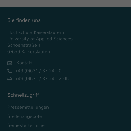
Name
be_typo_user
Sie finden uns
Anbieter
TYPO3
Hochschule Kaiserslautern
Laufzeit
1 Tag
University of Applied Sciences
Schoenstraße 11
Dieser Cookie teilt der Webseite mit, ob
67659 Kaiserslautern
ein Besucher im Typo3-Backend
Zweck
angemeldet ist und Rechte besitzt diese
Kontakt
zu verwalten.
+49 (0)631 / 37 24 - 0
+49 (0)631 / 37 24 - 2105
Schnellzugriff
Pressemitteilungen
Stellenangebote
Semestertermine