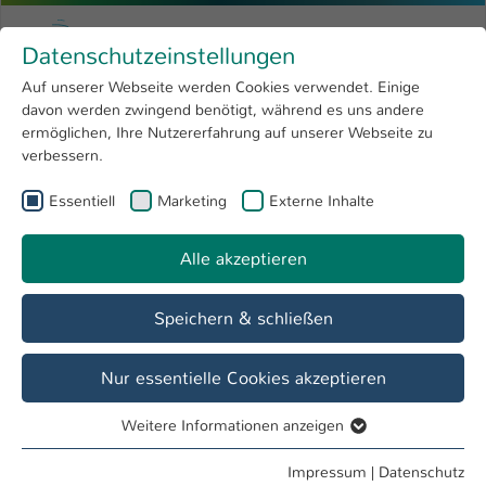
Zum Hauptinhalt springen
Menu
Hochschule Kaiserslautern
Datenschutzeinstellungen
Studium
Open submenu
8
Auf unserer Webseite werden Cookies verwendet. Einige
davon werden zwingend benötigt, während es uns andere
Sie sind hier:
Forschung
Open submenu
4
Menschen und Projekte
ermöglichen, Ihre Nutzererfahrung auf unserer Webseite zu
verbessern.
Hochschule
Open submenu
8
Essentiell
Marketing
Externe Inhalte
International
Open submenu
8
Alle akzeptieren
Speichern & schließen
Nur essentielle Cookies akzeptieren
Weitere Informationen anzeigen
Essentiell
Reminder: Call for Paper
Essentielle Cookies werden für grundlegende Funktionen
Impressum
|
Datenschutz