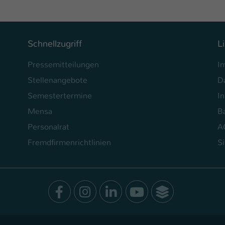
Schnellzugriff
L
Pressemitteilungen
I
Stellenangebote
D
Semestertermine
In
Mensa
Ba
Personalrat
A
Fremdfirmenrichtlinien
S
Facebook
Instagram
LinkedIn
Youtube
SocialWal