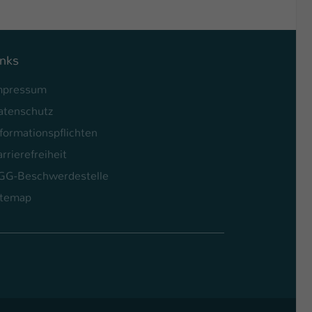
inks
mpressum
atenschutz
formationspflichten
rrierefreiheit
GG-Beschwerdestelle
itemap
l