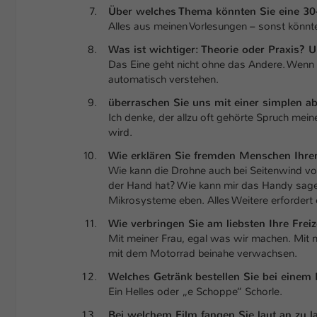
Über welches Thema könnten Sie eine 30
Alles aus meinen Vorlesungen – sonst könnt
Was ist wichtiger: Theorie oder Praxis?
Das Eine geht nicht ohne das Andere. Wenn a
automatisch verstehen.
überraschen Sie uns mit einer simplen a
Ich denke, der allzu oft gehörte Spruch mei
wird.
Wie erklären Sie fremden Menschen Ihren
Wie kann die Drohne auch bei Seitenwind von
der Hand hat? Wie kann mir das Handy sagen
Mikrosysteme eben. Alles Weitere erfordert 
Wie verbringen Sie am liebsten Ihre Freiz
Mit meiner Frau, egal was wir machen. Mit 
mit dem Motorrad beinahe verwachsen.
Welches Getränk
bestellen Sie bei einem
Ein Helles oder „e Schoppe“ Schorle.
Bei welchem Film fangen Sie laut an zu l