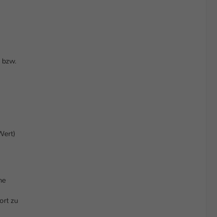
 bzw.
Wert)
he
ort zu