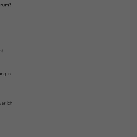
warum?
ht
ung in
ar ich