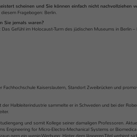
geistert scheinen und Sie können einfach nicht nachvollziehen 
in diesem Fragebogen: Berlin.
m Sie jemals waren?
g: Das Gefühl im Holocaust-Turm des jüdischen Museums in Berlin – 
er Fachhochschule Kaiserslautern, Standort Zweibrücken und promo
et der Halbleiterindustrie sammelte er in Schweden und bei der Robe
iter.
tudiengang und somit Kollege seiner damaligen Professoren. Aktue
ms Engineering for Micro-Electro-Mechanical Systems or Biomedica
Braun gern ein wenig Werbung: Hinter dem längeren Titel verbirgt sic