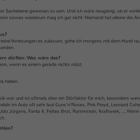
Ihrer vorgenommen Einstellungen, falls der
Webseiten-Betreiber dies eingestellt hat.
 der Sachebene gewesen zu sein. Und ich wäre neugierig, ob er wirkl
Denn sowas wiederum mag ich gar nicht: Niemand hat alleine die A
Name
fe_typo_user / PHPSESSID
us?
meine Vorlesungen es zulassen, gehe ich morgens mit dem Hund ra
Anbieter
TYPO3
werden.
Laufzeit
1 Woche
ern dürften: Was wäre das?
ann, wenn es einem gerade nichts nützt.
Dieses Cookie ist ein Standard-Session-Cookie
von TYPO3. Es speichert im Fall eines Intranet-
ma haben.
Zweck
Logins die Session-ID. So kann der eingeloggte
Benutzer wiedererkannt werden und es wird
ihm Zugang zu geschützten Bereichen gewährt.
sik war und ist oftmals eher ein Störfaktor für mich, besonders wen
endeln im Auto oft sehr laut Guns’n’Roses, Pink Floyd, Leonard Cohe
l Udo Jürgens, Fanta 4, Fettes Brot, Rammstein, Kraftwerk, … Wenn 
Name
be_typo_user
ch.
ehlen?
Anbieter
TYPO3