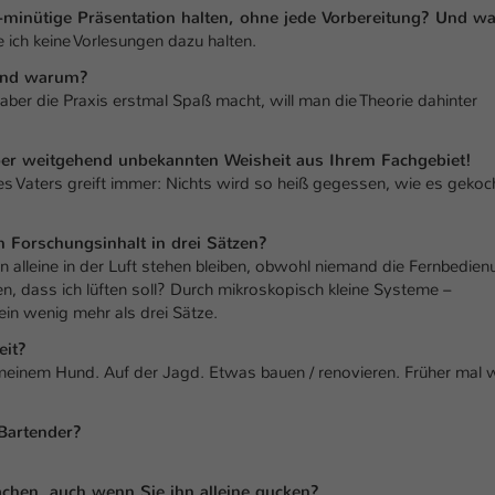
Laufzeit
1 Tag
-minütige Präsentation halten, ohne jede Vorbereitung? Und 
e ich keine Vorlesungen dazu halten.
Dieser Cookie teilt der Webseite mit, ob ein
 Und warum?
Zweck
Besucher im Typo3-Backend angemeldet ist und
ber die Praxis erstmal Spaß macht, will man die Theorie dahinter
Rechte besitzt diese zu verwalten.
ber weitgehend unbekannten Weisheit aus Ihrem Fachgebiet!
nes Vaters greift immer: Nichts wird so heiß gegessen, wie es gekoc
 Forschungsinhalt in drei Sätzen?
 alleine in der Luft stehen bleiben, obwohl niemand die Fernbedien
, dass ich lüften soll? Durch mikroskopisch kleine Systeme –
ein wenig mehr als drei Sätze.
eit?
meinem Hund. Auf der Jagd. Etwas bauen / renovieren. Früher mal w
 Bartender?
achen, auch wenn Sie ihn alleine gucken?