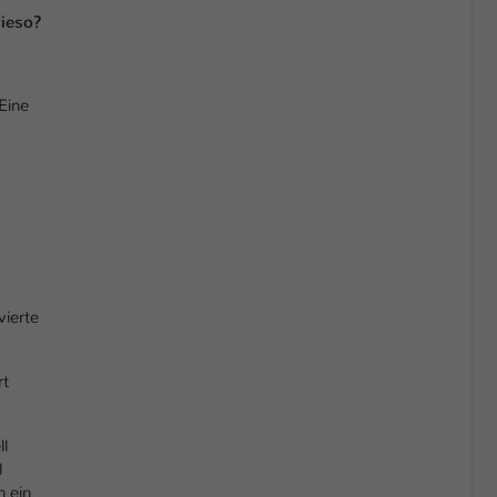
wieso?
Eine
vierte
rt
ll
l
h ein