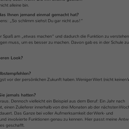
icht alleine bin.
das Ihnen jemand einmal gemacht hat?
ns: „So schlimm siehst Du gar nicht aus!“
mer Spaß am „etwas machen“ und dadurch die Funktion zu verstehen
ringen muss, um es besser zu machen. Davon gab es in der Schule zu
deren Look?
lbst
empfehlen
?
st vor der persönlichen Zukunft haben. Weniger Wert (nicht keinen 
Sie jemals hatten?
eraus. Dennoch vielleicht ein Beispiel aus dem Beruf: Ein Jahr nach
t, einen Zulieferer innerhalb von drei Monaten ab der nächsten Woc
dauert. Das Ganze bei voller Aufmerksamkeit der Werk- und
und involvierte Funktionen genau zu kennen. Hier passt meine Antw
es geschafft.