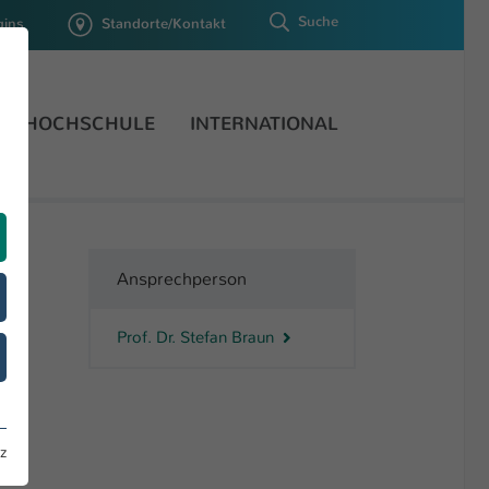
Suche
gins
Standorte/Kontakt
HOCHSCHULE
INTERNATIONAL
Ansprechperson
Prof. Dr. Stefan Braun
z